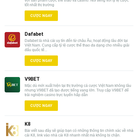
với sản phẩm cược thể thao và casino. Nổi tiếng với tỷ lệ cược
tốt nhất thị trường
CƯỢC NGAY
Dafabet
Dafabet là nhà cái uy tín đến từ châu Âu, hoạt động lâu đời tại
Việt Nam. Cung cấp tỷ lệ cược thể thao đa dạng cho nhiều giải
đấu quốc tế...
CƯỢC NGAY
V9BET
Mặc dù mới xuất hiện tại thị trường cá cược Việt Nam không lâu
nhưng V9BET đã tạo được tiếng vang lớn. Truy cập V9BET để
trải nghiệm casino trực tuyến hấp dẫn
CƯỢC NGAY
K8
Bài viết sau đây sẽ giúp bạn có những thông tin chính xác về nhà
cái K8, link vào nhà cái K8 nhanh nhất mà không bị chặn.