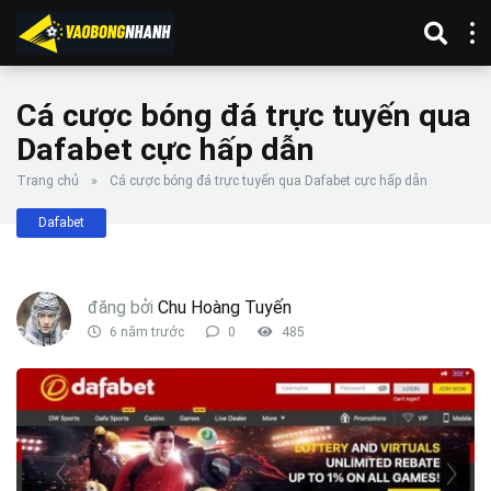
Cá cược bóng đá trực tuyến qua
Dafabet cực hấp dẫn
Trang chủ
»
Cá cược bóng đá trực tuyến qua Dafabet cực hấp dẫn
Dafabet
đăng bởi
Chu Hoàng Tuyến
6 năm trước
0
485