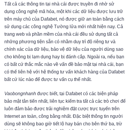
Tất cả các thông tin tại nhà cái được truyền đi nhờ sử
dụng công nghệ mã hóa, một khi các dữ liệu được lưu trữ
trên máy chủ của Dafabet, nó được giữ an toàn bằng cách
sử dụng các công nghệ Tường lửa mới nhất hiện nay. Cả
trang web và phần mềm của nhà cái đều sử dụng tất cả
những phương tiện sẵn có nhằm duy trì độ riêng tư và
chính xác của dữ liệu, bảo vệ dữ liệu của người dùng sao
cho không bị lạm dụng hay bị đánh cắp. Ngoài ra, nếu bạn
có bất cứ thắc mắc nào về vấn đề bảo mật tại nhà cái, bạn
có thể liên hệ với hệ thống tư vấn khách hàng của Dafabet
bất cứ lúc nào để được tư vấn cụ thể nhất.
Vaobongnhanh
được biết, tại Dafabet có các biện pháp
bảo mật tân tiến nhất, liên tục kiểm tra tất cả các trò chơi để
luôn đảm bảo được trải nghiệm đặt cược trực tuyến trên
Internet an toàn, công bằng nhất. Đặc biệt thông tin người
dùng sẽ không bao giờ tiết lộ hay bán cho bên thứ ba, trừ