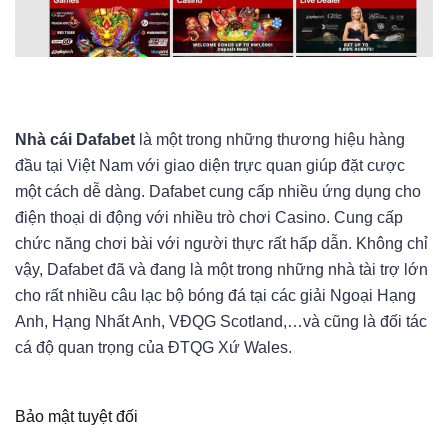
Nhà cái Dafabet
là một trong những thương hiệu hàng
đầu tại Việt Nam với giao diện trực quan giúp đặt cược
một cách dễ dàng. Dafabet cung cấp nhiều ứng dụng cho
điện thoại di động với nhiều trò chơi Casino. Cung cấp
chức năng chơi bài với người thực rất hấp dẫn. Không chỉ
vậy, Dafabet đã và đang là một trong những nhà tài trợ lớn
cho rất nhiều câu lạc bộ bóng đá tại các giải Ngoại Hạng
Anh, Hạng Nhất Anh, VĐQG Scotland,…và cũng là đối tác
cá độ quan trọng của ĐTQG Xứ Wales.
Bảo mật tuyệt đối