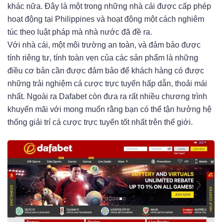
khác nữa. Đây là một trong những nhà cái được cấp phép
hoạt động tại Philippines và hoạt động một cách nghiêm
túc theo luật pháp mà nhà nước đã đề ra.
Với nhà cái, một môi trường an toàn, và đảm bảo được
tính riêng tư, tính toàn vẹn của các sản phẩm là những
điều cơ bản cần được đảm bảo để khách hàng có được
những trải nghiệm cá cược trực tuyến hấp dẫn, thoải mái
nhất. Ngoài ra Dafabet còn đưa ra rất nhiều chương trình
khuyến mãi với mong muốn rằng bạn có thể tận hưởng hệ
thống giải trí cá cược trực tuyến tốt nhất trên thế giới.