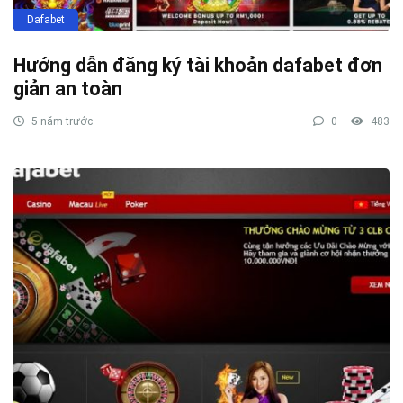
Dafabet
Hướng dẫn đăng ký tài khoản dafabet đơn
giản an toàn
5 năm trước
0
483