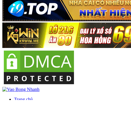
Trang chủ
Top nhà cái
Góc Nhà Cái
Dafabet
12Bet
V9BET
1xBET