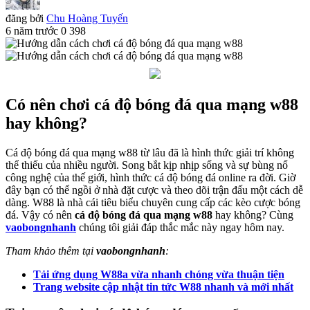
đăng bởi
Chu Hoàng Tuyến
6 năm trước
0
398
Có nên chơi cá độ bóng đá qua mạng w88
hay không?
Cá độ bóng đá qua mạng w88 từ lâu đã là hình thức giải trí không
thể thiếu của nhiều người. Song bắt kịp nhịp sống và sự bùng nổ
công nghệ của thế giới, hình thức cá độ bóng đá online ra đời. Giờ
đây bạn có thể ngồi ở nhà đặt cược và theo dõi trận đấu một cách dễ
dàng. W88 là nhà cái tiêu biểu chuyên cung cấp các kèo cược bóng
đá. Vậy có nên
cá độ bóng đá qua mạng w88
hay không? Cùng
vaobongnhanh
chúng tôi giải đáp thắc mắc này ngay hôm nay.
Tham khảo thêm tại
vaobongnhanh
:
Tải ứng dụng W88a vừa nhanh chóng vừa thuận tiện
Trang website cập nhật tin tức W88 nhanh và mới nhất