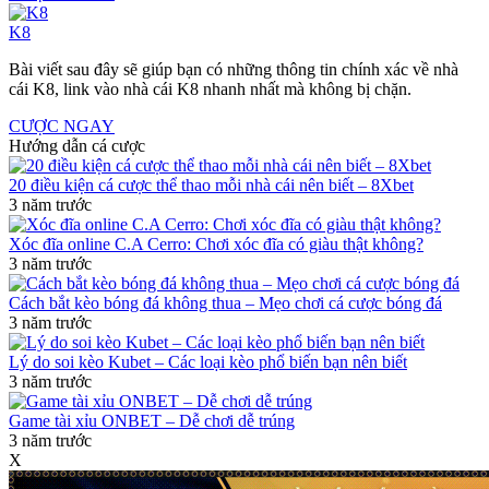
K8
Bài viết sau đây sẽ giúp bạn có những thông tin chính xác về nhà
cái K8, link vào nhà cái K8 nhanh nhất mà không bị chặn.
CƯỢC NGAY
Hướng dẫn cá cược
20 điều kiện cá cược thể thao mỗi nhà cái nên biết – 8Xbet
3 năm trước
Xóc đĩa online C.A Cerro: Chơi xóc đĩa có giàu thật không?
3 năm trước
Cách bắt kèo bóng đá không thua – Mẹo chơi cá cược bóng đá
3 năm trước
Lý do soi kèo Kubet – Các loại kèo phổ biến bạn nên biết
3 năm trước
Game tài xỉu ONBET – Dễ chơi dễ trúng
3 năm trước
X