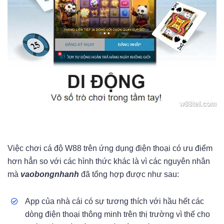
Việc chơi cá độ W88 trên ứng dụng điện thoại có ưu điểm
hơn hẳn so với các hình thức khác là vì các nguyên nhân
mà
vaobongnhanh
đã tổng hợp được như sau:
App của nhà cái có sự tương thích với hầu hết các
dòng điện thoại thông minh trên thị trường vì thế cho