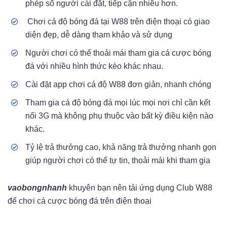
phép số người cài đặt, tiếp cận nhiều hơn.
Chơi cá độ bóng đá tại W88 trên điện thoại có giao
diện đẹp, dễ dàng tham khảo và sử dụng
Người chơi có thể thoải mái tham gia cá cược bóng
đá với nhiều hình thức kèo khác nhau.
Cài đặt app chơi cá độ W88 đơn giản, nhanh chóng
Tham gia cá độ bóng đá mọi lúc mọi nơi chỉ cần kết
nối 3G mà không phụ thuộc vào bất kỳ điều kiện nào
khác.
Tỷ lệ trả thưởng cao, khả năng trả thưởng nhanh gọn
giúp người chơi có thể tự tin, thoải mái khi tham gia
vaobongnhanh
khuyên bạn nên t
ải ứng dụng Club W88
để chơi cá cược bóng đá trên điện thoại