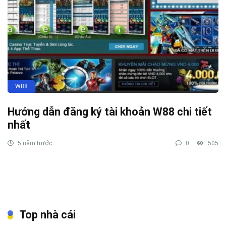
W88
Hướng dẫn đăng ký tài khoản W88 chi tiết
nhất
5 năm trước
0
505
Top nhà cái