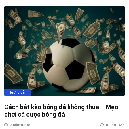
Hướng dẫn
Cách bắt kèo bóng đá không thua – Mẹo
chơi cá cược bóng đá
3 năm trước
0
456