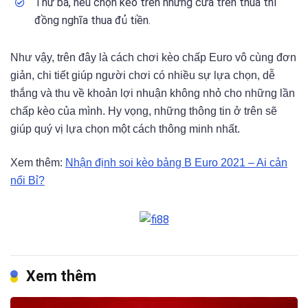
Thứ ba, nếu chọn kèo trên nhưng cửa trên thua thì
đồng nghĩa thua đủ tiền.
Như vậy, trên đây là cách chơi kèo chấp Euro vô cùng đơn
giản, chi tiết giúp người chơi có nhiều sự lựa chọn, dễ
thắng và thu về khoản lợi nhuận không nhỏ cho những lần
chấp kèo của mình. Hy vọng, những thông tin ở trên sẽ
giúp quý vị lựa chọn một cách thông minh nhất.
Xem thêm:
Nhận định soi kèo bảng B Euro 2021 – Ai cản
nổi Bỉ?
Xem thêm