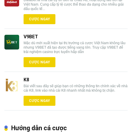
Việt Nam. Cung cấp tỷ lệ cược thể thao đa dạng cho nhiều giải
đấu quốc tế...
CƯỢC NGAY
V9BET
Mặc dù mới xuất hiện tại thị trường cá cược Việt Nam không lâu
nhưng V9BET đã tạo được tiếng vang lớn. Truy cập V9BET để
trải nghiệm casino trực tuyến hấp dẫn
CƯỢC NGAY
K8
Bài viết sau đây sẽ giúp bạn có những thông tin chính xác về nhà
cái K8, link vào nhà cái K8 nhanh nhất mà không bị chặn.
CƯỢC NGAY
Hướng dẫn cá cược