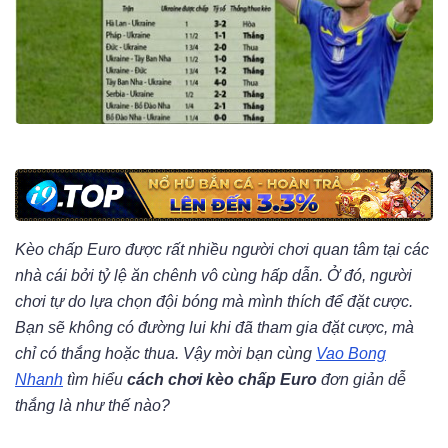
Kèo chấp Euro được rất nhiều người chơi quan tâm tại các
nhà cái bởi tỷ lệ ăn chênh vô cùng hấp dẫn. Ở đó, người
chơi tự do lựa chọn đội bóng mà mình thích để đặt cược.
Bạn sẽ không có đường lui khi đã tham gia đặt cược, mà
chỉ có thắng hoặc thua. Vậy mời bạn cùng
Vao Bong
Nhanh
tìm hiểu
cách chơi kèo chấp Euro
đơn giản dễ
thắng là như thế nào?