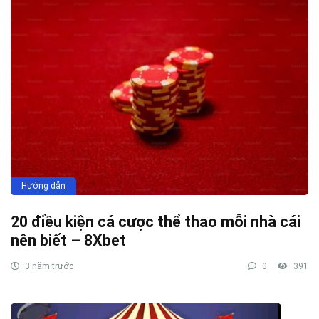
Hướng dẫn
20 điều kiện cá cược thể thao mỗi nhà cái
nên biết – 8Xbet
3 năm trước
0
391