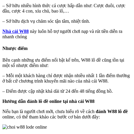
– Sở hữu nhiều hình thức cá cược hấp dẫn như: Cược đuôi, cược
đầu, cược 4 con, xỉu chủ, bao lô,…
– Sở hữu dịch vụ chăm sóc tận tâm, nhiệt tình.
Nhà cái W88
này luôn hỗ trợ người chơi nạp và rút tiền diễn ra
nhanh chóng
Nhược điểm
Bên cạnh những ưu điểm nổi bật kể trên, W88 lô đề cũng tồn tại
một số nhược điểm như:
– Mỗi một khách hàng chỉ được nhận nhiều nhất 1 lần điểm thưởng
ở bất cứ chương trình khuyến mãi nào của nhà cái W88.
– Điểm được cập nhật khá dài từ 24 đến 48 tiếng đồng hồ.
Hướng dẫn đánh lô đề online tại nhà cái W88
Nếu bạn là người chơi mới, chưa hiểu rõ về cách
đánh W88 lô đề
online, có thể tham khảo các bước cơ bản dưới đây: