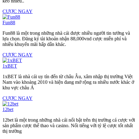
kèo nhiều..
CƯỢC NGAY
Fun88
Fun88 là một trong những nhà cái được nhiều người tin tưởng và
lựa chọn. Đăng ký tài khoản nhận 88,000vnd cược miễn phí và
nhiều khuyến mãi hấp dẫn khác.
CƯỢC NGAY
1xBET
1xBET là nhà cái uy tín đến từ châu Âu, xâm nhập thị trường Việt
Nam vào khoảng 2010 và hiện đang mở rộng ra nhiều nước khác ở
khu vực châu Á
CƯỢC NGAY
12bet
12bet là một trong những nhà cái nổi bật trên thị trường cá cược với
sản phẩm cược thể thao và casino. Nổi tiếng với tỷ lệ cược tốt nhất
thị trường