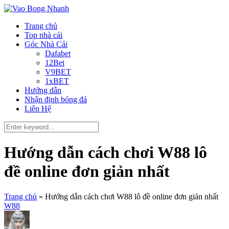
Trang chủ
Top nhà cái
Góc Nhà Cái
Dafabet
12Bet
V9BET
1xBET
Hướng dẫn
Nhận định bóng đá
Liên Hệ
Hướng dẫn cách chơi W88 lô
đề online đơn giản nhất
Trang chủ
»
Hướng dẫn cách chơi W88 lô đề online đơn giản nhất
W88