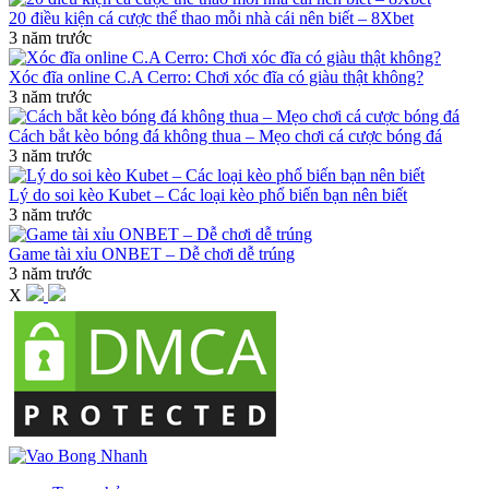
20 điều kiện cá cược thể thao mỗi nhà cái nên biết – 8Xbet
3 năm trước
Xóc đĩa online C.A Cerro: Chơi xóc đĩa có giàu thật không?
3 năm trước
Cách bắt kèo bóng đá không thua – Mẹo chơi cá cược bóng đá
3 năm trước
Lý do soi kèo Kubet – Các loại kèo phổ biến bạn nên biết
3 năm trước
Game tài xỉu ONBET – Dễ chơi dễ trúng
3 năm trước
X