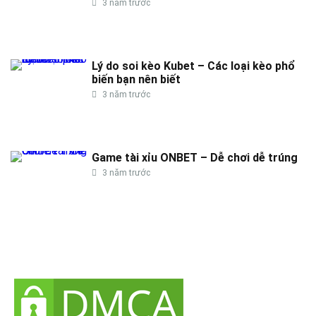
3 năm trước
Lý do soi kèo Kubet – Các loại kèo phổ
biến bạn nên biết
3 năm trước
Game tài xỉu ONBET – Dễ chơi dễ trúng
3 năm trước