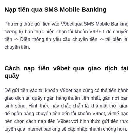
Nạp tiền qua SMS Mobile Banking
Phương thức gửi tiền vào V9bet qua SMS Mobile Banking
tương tự bạn thực hiện chọn tài khoản V9BET để chuyển
tiền -> Điền thông tin yêu cầu chuyển tiền -> tải biên lai
chuyển tiền.
Cách nạp tiền v9bet qua giao dịch tại
quầy
Để gửi tiền vào tài khoản V9bet bạn cũng có thể tiến hành
giao dịch tại quầy ngân hàng thuận tiện nhất, gần nơi bạn
sinh sống. Hình thức này chắc chắn là khá mất thời gian
để ngân hàng chuyển tiền đến tài khoản V9bet, vì thế bạn
nên chọn cách nạp tiền V9bet với hình thức gửi tiền trực
tuyến qua internet banking sẽ cập nhập nhanh chóng hơn.