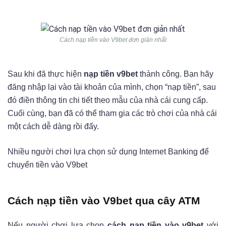
Cách nạp tiền vào V9bet đơn giản nhất
Sau khi đã thực hiện
nạp tiền v9bet
thành công. Bạn hãy
đăng nhập lại vào tài khoản của mình, chọn “nạp tiền”, sau
đó điền thông tin chi tiết theo mẫu của nhà cái cung cấp.
Cuối cùng, bạn đã có thể tham gia các trò chơi của nhà cái
một cách dễ dàng rồi đấy.
Nhiều người chơi lựa chọn sử dụng Internet Banking để
chuyển tiền vào V9bet
Cách nạp tiền vào V9bet
qua cây ATM
Nếu người chơi lựa chọn
cách nạp tiền vào v9bet
với