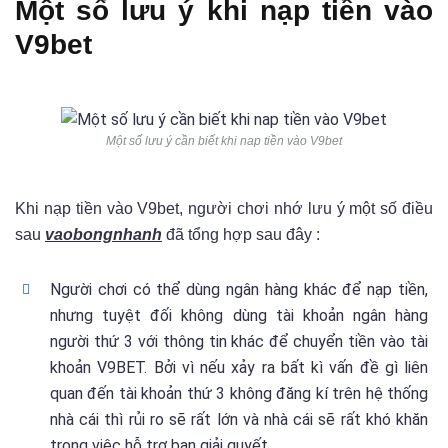
Một số lưu ý khi nạp tiền vào
V9bet
Một số lưu ý cần biết khi nap tiền vào V9bet
Khi nạp tiền vào V9bet, người chơi nhớ lưu ý một số điều
sau
vaobongnhanh
đã tổng hợp sau đây :
Người chơi có thể dùng ngân hàng khác để nạp tiền,
nhưng tuyệt đối không dùng tài khoản ngân hàng
người thứ 3 với thông tin khác để chuyển tiền vào tài
khoản V9BET. Bởi vì nếu xảy ra bất kì vấn đề gì liên
quan đến tài khoản thứ 3 không đăng kí trên hệ thống
nhà cái thì rủi ro sẽ rất lớn và nhà cái sẽ rất khó khăn
trong việc hỗ trợ bạn giải quyết.