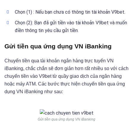
Chọn (1) : Nếu bạn chưa có thông tin tài khoản V9bet.
Chọn (2): Bạn đã gửi tiền vào tài khoản V9bet và muốn
điền thông tin yêu cầu gửi tiền.
Gửi tiền qua ứng dụng VN iBanking
Chuyển tiền qua tài khoản ngân hàng trực tuyến VN
iBanking, chắc chắn sẽ đơn giản hơn rất nhiều so với cách
chuyển tiền vào V9bet từ quầy giao dịch của ngân hàng
hoặc máy ATM. Các bước thực hiện chuyển tiền qua ứng
dụng VN iBanking như sau:
Gửi tiền qua ứng dụng VN iBanking