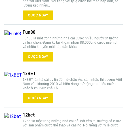
nhất tại Việt Nam. Nổi tiếng với tỷ lệ cược thể thao hấp dẫn, số
lượng kèo nhiều..
CƯỢC NGAY
Fun88
Fun88 là một trong những nhà cái được nhiều người tin tưởng
và lựa chọn. Đăng ký tài khoản nhận 88,000vnd cược miễn phí
và nhiều khuyến mãi hấp dẫn khác.
CƯỢC NGAY
1xBET
1xBET là nhà cái uy tín đến từ châu Âu, xâm nhập thị trường Việt
Nam vào khoảng 2010 và hiện đang mở rộng ra nhiều nước
khác ở khu vực châu Á
CƯỢC NGAY
12bet
12bet là một trong những nhà cái nổi bật trên thị trường cá cược
với sản phẩm cược thể thao và casino. Nổi tiếng với tỷ lệ cược