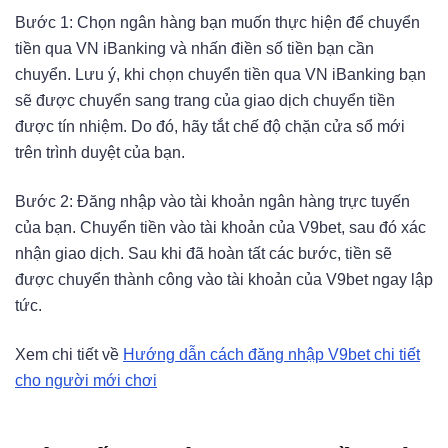
Bước 1: Chọn ngân hàng bạn muốn thực hiện để chuyển
tiền qua VN iBanking và nhấn điền số tiền bạn cần
chuyển. Lưu ý, khi chọn chuyển tiền qua VN iBanking bạn
sẽ được chuyển sang trang của giao dịch chuyển tiền
được tín nhiệm. Do đó, hãy tắt chế độ chặn cửa sổ mới
trên trình duyệt của bạn.
Bước 2: Đăng nhập vào tài khoản ngân hàng trực tuyến
của bạn. Chuyển tiền vào tài khoản của V9bet, sau đó xác
nhận giao dịch. Sau khi đã hoàn tất các bước, tiền sẽ
được chuyển thành công vào tài khoản của V9bet ngay lập
tức.
Xem chi tiết về
Hướng dẫn cách đăng nhập V9bet chi tiết
cho người mới chơi