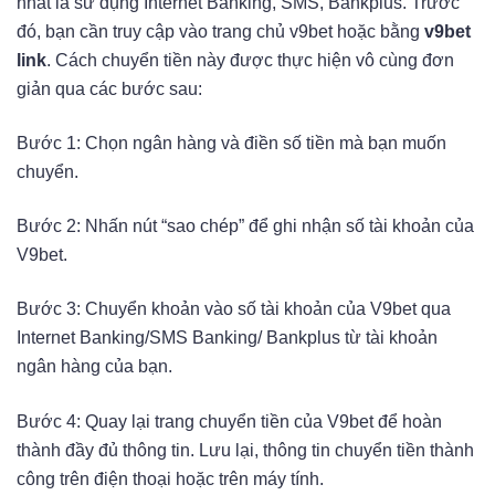
nhất là sử dụng Internet Banking, SMS, Bankplus. Trước
đó, bạn cần truy cập vào trang chủ v9bet hoặc bằng
v9bet
link
. Cách chuyển tiền này được thực hiện vô cùng đơn
giản qua các bước sau:
Bước 1: Chọn ngân hàng và điền số tiền mà bạn muốn
chuyển.
Bước 2: Nhấn nút “sao chép” để ghi nhận số tài khoản của
V9bet.
Bước 3: Chuyển khoản vào số tài khoản của V9bet qua
Internet Banking/SMS Banking/ Bankplus từ tài khoản
ngân hàng của bạn.
Bước 4: Quay lại trang chuyển tiền của V9bet để hoàn
thành đầy đủ thông tin. Lưu lại, thông tin chuyển tiền thành
công trên điện thoại hoặc trên máy tính.