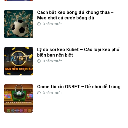
Cách bắt kèo bóng đá không thua –
Mẹo chơi cá cược bóng đá
3 năm trước
Lý do soi kèo Kubet – Các loại kèo phổ
biến bạn nên biết
3 năm trước
Game tài xỉu ONBET – Dễ chơi dễ trúng
3 năm trước