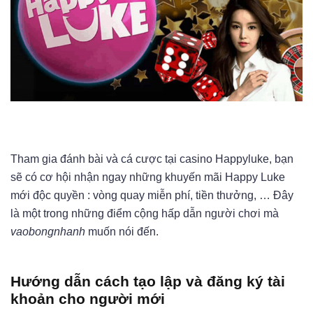
Tham gia đánh bài và cá cược tại casino Happyluke, bạn
sẽ có cơ hội nhận ngay những khuyến mãi Happy Luke
mới độc quyền : vòng quay miễn phí, tiền thưởng, … Đây
là một trong những điểm cộng hấp dẫn người chơi mà
vaobongnhanh
muốn nói đến.
Hướng dẫn cách tạo lập và đăng ký tài
khoản cho người mới