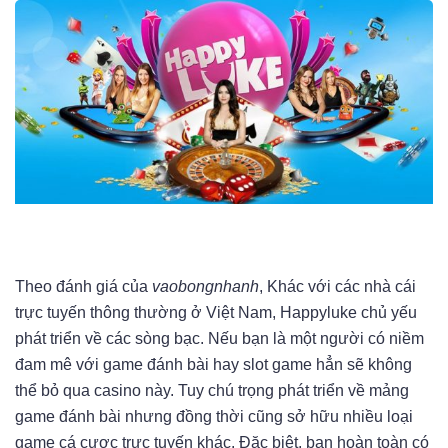
Theo đánh giá của
vaobongnhanh
, Khác với các nhà cái
trực tuyến thông thường ở Việt Nam, Happyluke chủ yếu
phát triển về các sòng bạc. Nếu bạn là một người có niềm
đam mê với game đánh bài hay slot game hẳn sẽ không
thể bỏ qua casino này. Tuy chú trọng phát triển về mảng
game đánh bài nhưng đồng thời cũng sở hữu nhiều loại
game cá cược trực tuyến khác. Đặc biệt, bạn hoàn toàn có