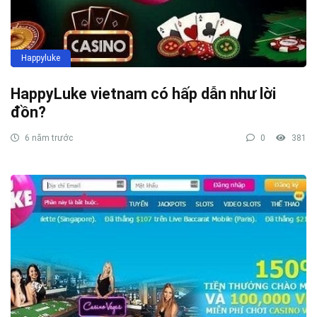
Happyluke
HappyLuke vietnam có hấp dẫn như lời
đồn?
6 năm trước
0
381