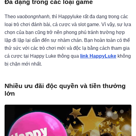
Đa dạng trong các loại game
Theo
vaobongnhanh,
thì Happyluke rất đa dạng trong các
loại trò chơi đánh bài, cá cược và slot game. Vì vậy, sự lựa
chọn của bạn cũng trở nên phong phú tránh trường hợp
lặp đi lặp lại dẫn đến sự nhàm chán. Bạn hoàn toàn có thể
thử sức với các trò chơi mới và độc lạ bằng cách tham gia
cá cược tại Happy Luke thông qua
link HappyLuke
không
bị chặn mới nhất.
Nhiều ưu đãi độc quyền và tiền thưởng
lớn