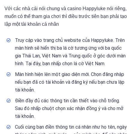
Với các nhà cái nói chung và casino Happyluke nói riêng,
muốn có thể tham gia chơi thì điều trước tiên bạn phải tạo
lập một tài khoản cá nhân
Truy cập vào trang chủ website của Happyluke. Trên
màn hình sẽ hiển thị ba lá cờ tương ứng với ba quốc
gia Thái Lan, Việt Nam và Trung quốc ở góc dưới màn
hình. Tại đây, bạn nhấp chọn lá cờ Việt Nam.
Màn hình hiện lên một giao diện mới. Chọn đăng nhập
nếu bạn đã có tài khoản và đăng ký nếu bạn chưa lập
tài khoản.
Điền đầy đủ các thông tin cần thiết vào chỗ trống.
Sau đó nhấp chuột chọn xác nhận đồng ý và cho mở
tài khoản.
Cuối cùng bạn điền thông tin cá nhân như họ tên, ngày