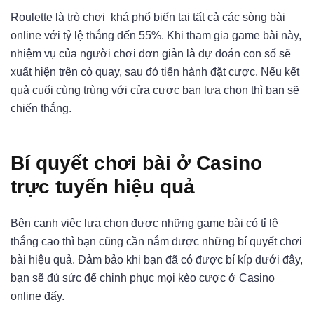
Roulette là trò chơi khá phổ biến tại tất cả các sòng bài
online với tỷ lệ thắng đến 55%. Khi tham gia game bài này,
nhiệm vụ của người chơi đơn giản là dự đoán con số sẽ
xuất hiện trên cò quay, sau đó tiến hành đặt cược. Nếu kết
quả cuối cùng trùng với cửa cược bạn lựa chọn thì bạn sẽ
chiến thắng.
Bí quyết chơi bài ở Casino
trực tuyến hiệu quả
Bên cạnh việc lựa chọn được những game bài có tỉ lệ
thắng cao thì bạn cũng cần nắm được những bí quyết chơi
bài hiệu quả. Đảm bảo khi bạn đã có được bí kíp dưới đây,
bạn sẽ đủ sức để chinh phục mọi kèo cược ở Casino
online đấy.