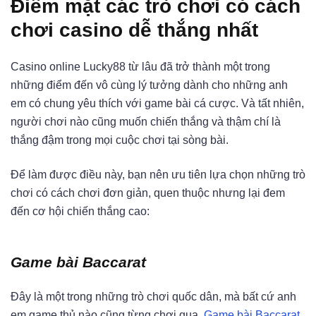
Điểm mặt các trò chơi có cách
chơi casino dễ thắng nhất
Casino online Lucky88 từ lâu đã trở thành một trong
những điểm đến vô cùng lý tưởng dành cho những anh
em có chung yêu thích với game bài cá cược. Và tất nhiên,
người chơi nào cũng muốn chiến thắng và thậm chí là
thắng đậm trong mọi cuộc chơi tại sòng bài.
Để làm được điều này, bạn nên ưu tiên lựa chọn những trò
chơi có cách chơi đơn giản, quen thuộc nhưng lại đem
đến cơ hội chiến thắng cao:
Game bài Baccarat
Đây là một trong những trò chơi quốc dân, mà bất cứ anh
em game thủ nào cũng từng chơi qua.
Game bài Baccarat