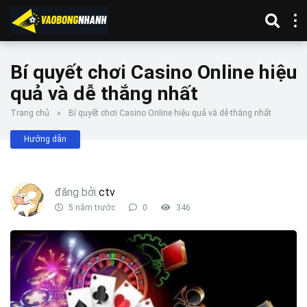
Bí quyết chơi Casino Online hiệu
quả và dễ thắng nhất
Trang chủ
»
Bí quyết chơi Casino Online hiệu quả và dễ thắng nhất
Hướng dẫn
đăng bởi
ctv
5 năm trước
0
346