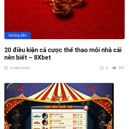
Hướng dẫn
20 điều kiện cá cược thể thao mỗi nhà cái
nên biết – 8Xbet
3 năm trước
0
391