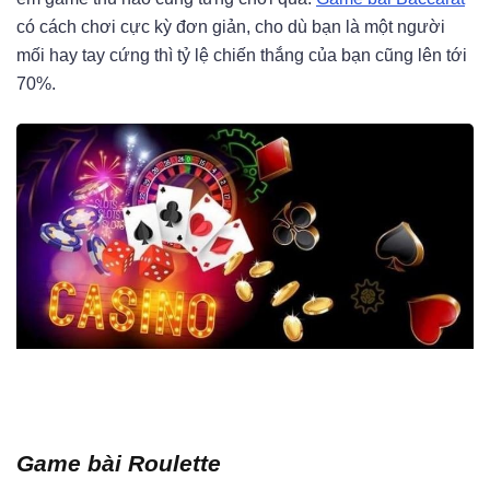
có cách chơi cực kỳ đơn giản, cho dù bạn là một người
mối hay tay cứng thì tỷ lệ chiến thắng của bạn cũng lên tới
70%.
Game bài Roulette