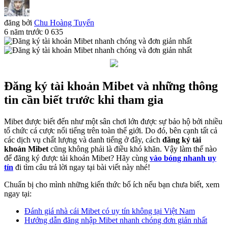
đăng bởi
Chu Hoàng Tuyến
6 năm trước
0
635
Đăng ký tài khoản Mibet và những thông
tin cần biết trước khi tham gia
Mibet được biết đến như một sân chơi lớn được sự bảo hộ bởi nhiều
tổ chức cá cược nổi tiếng trên toàn thế giới. Do đó, bên cạnh tất cả
các dịch vụ chất lượng và danh tiếng ở đây, cách
đăng ký tài
khoản Mibet
cũng không phải là điều khó khăn. Vậy làm thế nào
để đăng ký được tài khoản Mibet? Hãy cùng
vào bóng nhanh uy
tín
đi tìm câu trả lời ngay tại bài viết này nhé!
Chuẩn bị cho mình những kiến thức bổ ích nếu bạn chưa biết, xem
ngay tại:
Đánh giá nhà cái Mibet có uy tín không tại Việt Nam
Hướng dẫn đăng nhập Mibet nhanh chóng đơn giản nhất