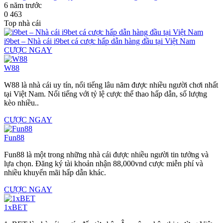
6 năm trước
0
463
Top nhà cái
i9bet – Nhà cái i9bet cá cược hấp dẫn hàng đầu tại Việt Nam
CƯỢC NGAY
W88
W88 là nhà cái uy tín, nổi tiếng lâu năm được nhiều người chơi nhất
tại Việt Nam. Nổi tiếng với tỷ lệ cược thể thao hấp dẫn, số lượng
kèo nhiều..
CƯỢC NGAY
Fun88
Fun88 là một trong những nhà cái được nhiều người tin tưởng và
lựa chọn. Đăng ký tài khoản nhận 88,000vnd cược miễn phí và
nhiều khuyến mãi hấp dẫn khác.
CƯỢC NGAY
1xBET