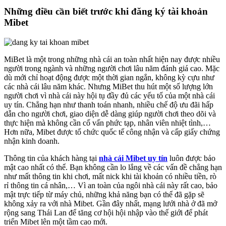
Những điều cần biết trước khi đăng ký tài khoản
Mibet
MiBet là một trong những nhà cái an toàn nhất hiện nay được nhiều
người trong ngành và những người chơi lâu năm đánh giá cao. Mặc
dù mới chỉ hoạt động được một thời gian ngắn, không kỳ cựu như
các nhà cái lâu năm khác. Nhưng MiBet thu hút một số lượng lớn
người chơi vì nhà cái này hội tụ đầy đủ các yếu tố của một nhà cái
uy tín. Chẳng hạn như thanh toán nhanh, nhiều chế độ ưu đãi hấp
dẫn cho người chơi, giao diện dễ dàng giúp người chơi theo dõi và
thực hiện mà không cần cố vấn phức tạp, nhân viên nhiệt tình,…
Hơn nữa, Mibet được tổ chức quốc tế công nhận và cấp giấy chứng
nhận kinh doanh.
Thông tin của khách hàng tại
nhà cái Mibet uy tín
luôn được bảo
mật cao nhất có thể. Bạn không cần lo lắng về các vấn đề chẳng hạn
như mất thông tin khi chơi, mất nick khi tài khoản có nhiều tiền, rò
rỉ thông tin cá nhân,… Vì an toàn của ngôi nhà cái này rất cao, bảo
mật trực tiếp từ máy chủ, những khả năng bạn có thể đã gặp sẽ
không xảy ra với nhà Mibet. Gần đây nhất, mạng lưới nhà ở đã mở
rộng sang Thái Lan để tăng cơ hội hội nhập vào thế giới để phát
triển Mibet lên một tầm cao mới.