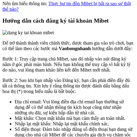
Nên tìm hiểu thông tin:
Thực hư tin đồn Mibet bị bắt ra sao sự thật
thế nào?
Hướng dẫn cách đăng ký tài khoản Mibet
Để trở thành thành viên chính thức, được tham gia vào trò chơi, bạn
có thể làm theo các bước mà
Vaobongnhanh
hướng dẫn dưới đây:
Bước 1: Truy cập trang chủ Mibet, sau đó nhấp vào nút đăng ký
nằm ở góc phải màn hình. Nếu bạn không thể truy cập vì bất kỳ lý
do nào, vui lòng tham khảo liên kết đến Mibet mới nhất.
Bước 2: Sau khi bạn nhấp vào Đăng ký, bạn cần phải điền đầy đủ
tất cả thông tin. Xin lưu ý rằng thông tin được đánh dấu bằng dấu
hoa thị (*) trong biểu mẫu là bắt buộc.
Địa chỉ email: Vui lòng điền địa chỉ email bạn thường sử
dụng để có thể nhận thông tin kích hoạt cũng như nhận
những ưu đãi, sự kiện hấp dẫn từ nhà cái.
Mật khẩu: Chọn mật khẩu mà bạn cảm thấy an toàn nhất.
Nhập lại mật khẩu: Nhập lại mật khẩu chính xác.
Số điện thoại: Đảm bảo nhập đúng số điện thoại bạn đang sử
dụng cho nhà cái Mibet để các chuyên gia dịch vụ chăm sóc