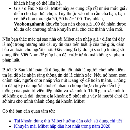
khách hàng có thể liên hệ.
Giá / điểm: Nhà cái Mibet này sẽ cung cấp rất nhiều mức giá /
điểm cho bạn lựa chọn. Tùy thuộc vào nhu cầu của bạn, bạn
có thể chọn mức giá 30, 50 hoặc 100. Tuy nhiên,
Vaobongnhanh
khuyên bạn nên chọn giá 100 để nhận được
tối đa các chương trình khuyến mãi cho các thành viên mới.
Nếu bạn thắc mắc tại sao nhà cái Mibet cần nhập giá / điểm thì đây
là một trong những nhà cái uy tín dựa trên luật lệ của thế giới, đảm
bảo an toàn cho người chơi. Đây cũng là lý do tại sao họ không sử
dụng tiền Việt Nam để giúp bạn đặt cược tự do mà không vi phạm
pháp luật.
Bước 3: Sau khi hoàn tất thông tin, tốt nhất là người chơi nên kiểm
tra lại để xác nhận rằng thông tin đó là chính xác. Nếu nó hoàn toàn
chính xác, người chơi nhấp vào nút Đăng ký để hoàn thành. Thông
tin đăng ký của người chơi sẽ nhanh chóng được chuyển đến hệ
thống của quản trị viên tiếp nhận và xác minh. Thời gian xác minh
sẽ không quá dài, thường là khoảng 5 phút như vậy là người chơi đã
sở hữu cho mình thành công tài khoản Mibet.
Có thể bạn cần quan tâm tới:
Tài khoản dùng thử Mibet hướng dẫn cách sử dụng chi tiết
Khuyến mãi Mibet hấp dẫn hot nhất trong năm 2020