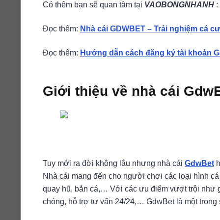
Có thêm bạn sẽ quan tâm tại
VAOBONGNHANH
:
Đọc thêm:
Nhà cái GDWBET – Trải nghiệm cá cư
Đọc thêm:
Hướng dẫn cách đăng ký tài khoản
Giới thiệu về nhà cái Gdw
Tuy mới ra đời không lâu nhưng nhà cái
GdwBet
h
Nhà cái mang đến cho người chơi các loại hình cá
quay hũ, bắn cá,… Với các ưu điểm vượt trội như 
chóng, hỗ trợ tư vấn 24/24,… GdwBet là một trong 