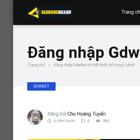
Trang c
Đăng nhập GdwBe
Trang chủ
»
Đăng nhập GdwBet chi tiết nhất chỉ trong 3 phút
GDWBET
đăng bởi
Chu Hoàng Tuyến
6 năm trước
0
489