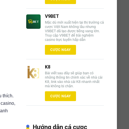
V9BET
Mặc dù mới xuất hiện tại thị trường cá
cược Việt Nam không lâu nhưng
V9BET đã tạo được tiếng vang lớn.
Truy cập V9BET để trải nghiệm
casino trực tuyến hấp dẫn
CƯỢC NGAY
K8
Bài viết sau đây sẽ giúp bạn có
những thông tin chính xác về nhà cái
K8, link vào nhà cái K8 nhanh nhất
mà không bị chặn.
 thích.
CƯỢC NGAY
 casino,
hanh
Hướng dẫn cá cược