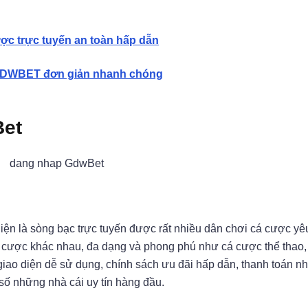
ợc trực tuyến an toàn hấp dẫn
 GDWBET đơn giản nhanh chóng
Bet
iện là sòng bạc trực tuyến được rất nhiều dân chơi cá cược yêu
 cược khác nhau, đa dạng và phong phú như cá cược thể thao,
giao diện dễ sử dụng, chính sách ưu đãi hấp dẫn, thanh toán n
số những nhà cái uy tín hàng đầu.