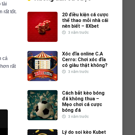
 tài
rất tốt.
20 điều kiện cá cược
thể thao mỗi nhà cái
nên biết – 8Xbet
3 năm trước
Xóc đĩa online C.A
n cá
Cerro: Chơi xóc đĩa
có giàu thật không?
 hơn rất
3 năm trước
Cách bắt kèo bóng
đá không thua –
Mẹo chơi cá cược
bóng đá
3 năm trước
Lý do soi kèo Kubet