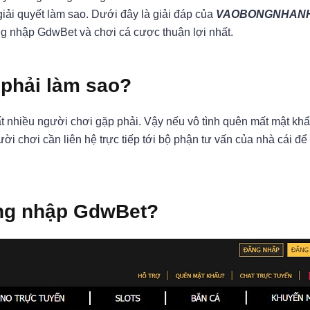
giải quyết làm sao. Dưới đây là giải đáp của
VAOBONGNHAN
g nhập GdwBet và chơi cá cược thuận lợi nhất.
phải làm sao?
t nhiều người chơi gặp phải. Vậy nếu vô tình quên mất mật kh
ời chơi cần liên hệ trực tiếp tới bộ phận tư vấn của nhà cái để
đăng nhập GdwBet?