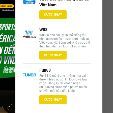
Việt Nam
CƯỢC NGAY
W88
W88 là nhà cái uy tín, nổi tiếng lâu
năm được nhiều người chơi nhất tại
Việt Nam. Nổi tiếng với tỷ lệ cược thể
thao hấp dẫn, số lượng kèo nhiều..
CƯỢC NGAY
Fun88
Fun88 là một trong những nhà cái
được nhiều người tin tưởng và lựa
chọn. Đăng ký tài khoản nhận
88,000vnd cược miễn phí và nhiều
khuyến mãi hấp dẫn khác.
CƯỢC NGAY