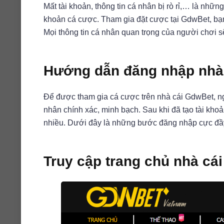
Mất tài khoản, thông tin cá nhân bị rò rỉ,… là nhữ
khoản cá cược. Tham gia đặt cược tại GdwBet, bạn 
Mọi thông tin cá nhân quan trọng của người chơi 
Hướng dẫn đăng nhập nhà
Để được tham gia cá cược trên nhà cái GdwBet, ngư
nhân chính xác, minh bạch. Sau khi đã tạo tài kho
nhiều. Dưới đây là những bước đăng nhập cực đầy đ
Truy cập trang chủ nhà cá