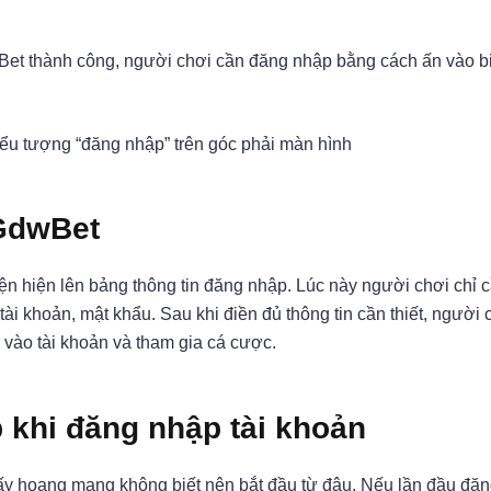
wBet thành công, người chơi cần đăng nhập bằng cách ấn vào b
iểu tượng “đăng nhập” trên góc phải màn hình
 GdwBet
ện hiện lên bảng thông tin đăng nhập. Lúc này người chơi chỉ 
ài khoản, mật khẩu. Sau khi điền đủ thông tin cần thiết, người 
 vào tài khoản và tham gia cá cược.
 khi đăng nhập tài khoản
ấy hoang mang không biết nên bắt đầu từ đâu. Nếu lần đầu đăn