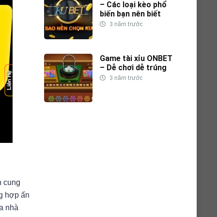
– Các loại kèo phổ
biến bạn nên biết
3 năm trước
Game tài xỉu ONBET
– Dễ chơi dễ trúng
3 năm trước
n cung
ng hợp ấn
ủa nhà