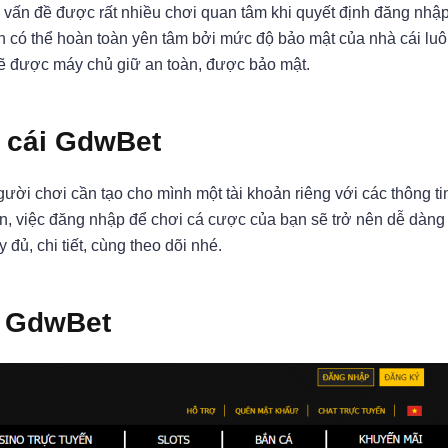
ng vấn đề được rất nhiều chơi quan tâm khi quyết định đăng nhập
có thể hoàn toàn yên tâm bởi mức độ bảo mật của nhà cái luôn 
sẽ được máy chủ giữ an toàn, được bảo mật.
 cái GdwBet
ời chơi cần tạo cho mình một tài khoản riêng với các thông ti
ản, việc đăng nhập để chơi cá cược của bạn sẽ trở nên dễ dàng
ủ, chi tiết, cùng theo dõi nhé.
i GdwBet