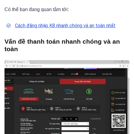
Có thể bạn đang quan tâm tới:
Cách đăng nhập K8 nhanh chóng và an toàn nhất
Vấn đề thanh toán nhanh chóng và an
toàn