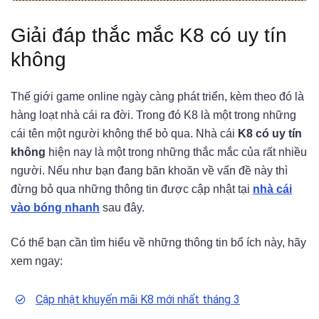
Giải đáp thắc mắc K8 có uy tín
không
Thế giới game online ngày càng phát triển, kèm theo đó là
hàng loạt nhà cái ra đời. Trong đó K8 là một trong những
cái tên một người không thể bỏ qua. Nhà cái
K8 có uy tín
không
hiện nay là một trong những thắc mắc của rất nhiều
người. Nếu như bạn đang băn khoăn về vấn đề này thì
đừng bỏ qua những thông tin được cập nhật tại
nhà cái
vào bóng nhanh
sau đây.
Có thể bạn cần tìm hiểu về những thông tin bổ ích này, hãy
xem ngay:
Cập nhật khuyến mãi K8 mới nhất tháng 3