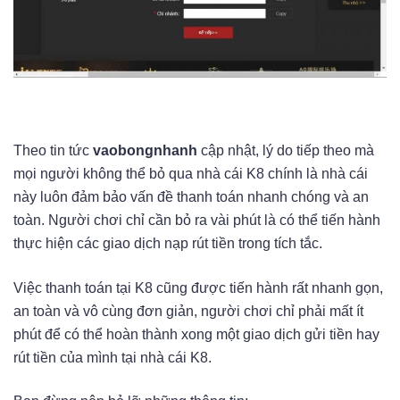
Theo tin tức
vaobongnhanh
cập nhật, l
ý do tiếp theo mà
mọi người không thể bỏ qua nhà cái K8 chính là nhà cái
này luôn đảm bảo vấn đề thanh toán nhanh chóng và an
toàn. Người chơi chỉ cần bỏ ra vài phút là có thể tiến hành
thực hiện các giao dịch nạp rút tiền trong tích tắc.
Việc thanh toán tại K8 cũng được tiến hành rất nhanh gọn,
an toàn và vô cùng đơn giản, người chơi chỉ phải mất ít
phút để có thể hoàn thành xong một giao dịch gửi tiền hay
rút tiền của mình tại nhà cái K8.