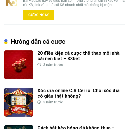
Bài viết sau đây sẽ giúp bạn có những thông tin chính xác về nhà
cái K8, link vào nhà cái K8 nhanh nhất mà không bị chặn.
CƯỢC NGAY
Hướng dẫn cá cược
20 điều kiện cá cược thể thao mỗi nhà
cái nên biết – 8Xbet
3 năm trước
Xóc đĩa online C.A Cerro: Chơi xóc đĩa
có giàu thật không?
3 năm trước
Cách bắt kèo bóng đá không thua –