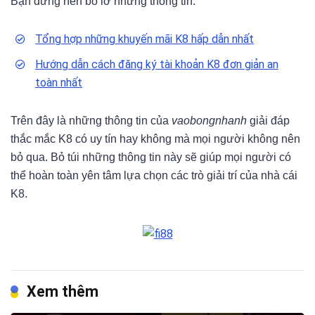
Bạn đừng nên bỏ lỡ những thông tin:
Tổng hợp những khuyến mãi K8 hấp dẫn nhất
Hướng dẫn cách đăng ký tài khoản K8 đơn giản an
toàn nhất
Trên đây là những thông tin của
vaobongnhanh
giải đáp
thắc mắc K8 có uy tín hay không
mà
mọi người không nên
bỏ qua. Bỏ túi những thông tin này sẽ giúp mọi người có
thể hoàn toàn yên tâm lựa chọn các trò giải trí của nhà cái
K8.
Xem thêm