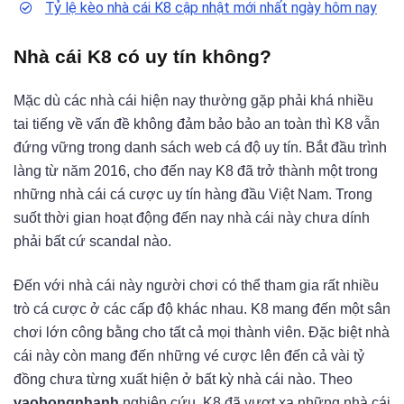
Tỷ lệ kèo nhà cái K8 cập nhật mới nhất ngày hôm nay
Nhà cái K8 có uy tín không?
Mặc dù các nhà cái hiện nay thường gặp phải khá nhiều
tai tiếng về vấn đề không đảm bảo bảo an toàn thì K8 vẫn
đứng vững trong danh sách web cá độ uy tín. Bắt đầu trình
làng từ năm 2016, cho đến nay K8 đã trở thành một trong
những nhà cái cá cược uy tín hàng đầu Việt Nam. Trong
suốt thời gian hoạt động đến nay nhà cái này chưa dính
phải bất cứ scandal nào.
Đến với nhà cái này người chơi có thể tham gia rất nhiều
trò cá cược ở các cấp độ khác nhau. K8 mang đến một sân
chơi lớn công bằng cho tất cả mọi thành viên. Đặc biệt nhà
cái này còn mang đến những vé cược lên đến cả vài tỷ
đồng chưa từng xuất hiện ở bất kỳ nhà cái nào. Theo
vaobongnhanh
nghiên cứu,
K8 đã vượt xa những nhà cái