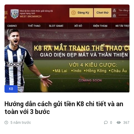
K8
Hướng dẫn cách gửi tiền K8 chi tiết và an
toàn với 3 bước
5 năm trước
0
367