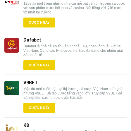
12bet là một trong những nhà cái nổi bật trên thị trường cá cược
với sản phẩm cược thể thao và casino. Nổi tiếng với tỷ lệ cược
tốt nhất thị trường
CƯỢC NGAY
Dafabet
Dafabet là nhà cái uy tín đến từ châu Âu, hoạt động lâu đời tại
Việt Nam. Cung cấp tỷ lệ cược thể thao đa dạng cho nhiều giải
đấu quốc tế...
CƯỢC NGAY
V9BET
Mặc dù mới xuất hiện tại thị trường cá cược Việt Nam không lâu
nhưng V9BET đã tạo được tiếng vang lớn. Truy cập V9BET để
trải nghiệm casino trực tuyến hấp dẫn
CƯỢC NGAY
K8