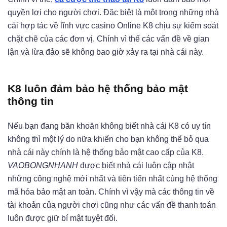
quyền lợi cho người chơi. Đặc biệt là một trong những nhà
cái hợp tác về lĩnh vực casino Online K8 chịu sự kiểm soát
chặt chẽ của các đơn vị. Chính vì thế các vấn đề về gian
lận và lừa đảo sẽ không bao giờ xảy ra tại nhà cái này.
K8 luôn đảm bảo hệ thống bảo mật
thông tin
Nếu bạn đang băn khoăn không biết nhà cái K8 có uy tín
không thì một lý do nữa khiến cho bạn không thể bỏ qua
nhà cái này chính là hệ thống bảo mật cao cấp của K8.
VAOBONGNHANH
được biết nhà cái luôn cập nhật
những công nghệ mới nhất và tiên tiến nhất cùng hệ thống
mã hóa bảo mật an toàn. Chính vì vậy mà các thông tin về
tài khoản của người chơi cũng như các vấn đề thanh toán
luôn được giữ bí mật tuyệt đối.