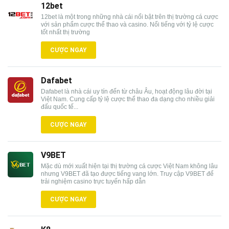
12bet
12bet là một trong những nhà cái nổi bật trên thị trường cá cược
với sản phẩm cược thể thao và casino. Nổi tiếng với tỷ lệ cược
tốt nhất thị trường
CƯỢC NGAY
Dafabet
Dafabet là nhà cái uy tín đến từ châu Âu, hoạt động lâu đời tại
Việt Nam. Cung cấp tỷ lệ cược thể thao đa dạng cho nhiều giải
đấu quốc tế...
CƯỢC NGAY
V9BET
Mặc dù mới xuất hiện tại thị trường cá cược Việt Nam không lâu
nhưng V9BET đã tạo được tiếng vang lớn. Truy cập V9BET để
trải nghiệm casino trực tuyến hấp dẫn
CƯỢC NGAY