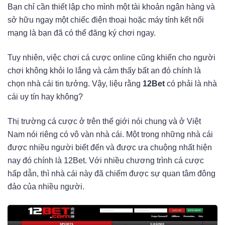
Bạn chỉ cần thiết lập cho mình một tài khoản ngân hàng và
sở hữu ngay một chiếc điện thoại hoặc máy tính kết nối
mạng là bạn đã có thể đăng ký chơi ngay.
Tuy nhiên, việc chơi cá cược online cũng khiến cho người
chơi không khỏi lo lắng và cảm thấy bất an đó chính là
chọn nhà cái tin tưởng. Vậy, liệu rằng
12Bet
có phải là nhà
cái uy tín hay không?
Thị trường cá cược ở trên thế giới nói chung và ở Việt
Nam nói riêng có vô vàn nhà cái. Một trong những nhà cái
được nhiều người biết đến và được ưa chuộng nhất hiện
nay đó chính là 12Bet. Với nhiều chương trình cá cược
hấp dẫn, thì nhà cái này đã chiếm được sự quan tâm đông
đảo của nhiều người.