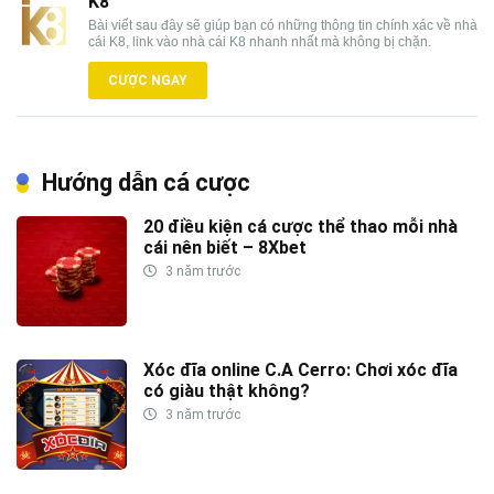
K8
Bài viết sau đây sẽ giúp bạn có những thông tin chính xác về nhà
cái K8, link vào nhà cái K8 nhanh nhất mà không bị chặn.
CƯỢC NGAY
Hướng dẫn cá cược
20 điều kiện cá cược thể thao mỗi nhà
cái nên biết – 8Xbet
3 năm trước
Xóc đĩa online C.A Cerro: Chơi xóc đĩa
có giàu thật không?
3 năm trước