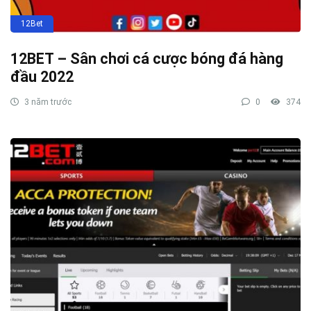
12Bet
12BET – Sân chơi cá cược bóng đá hàng
đầu 2022
3 năm trước
0
374