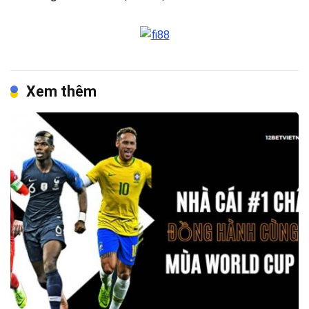
Xem thêm