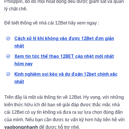
Philippin, do đó mọi hoạt động đều được giám sát và quản
lý chặt chẽ.
Để biết thông về nhà cái 12Bet hãy xem ngay :
Cách xử lý khi không vào được 12Bet đơn giản
nhất
Xem tin tức thể thao 12BET cập nhật mới nhất
hôm nay
Kinh nghiệm soi kèo và dự đoán 12bet chính xác
nhất
Trên đây là một vài thông tin về 12Bet. Hy vọng, với những
kiến thức hữu ích đó bạn sẽ giải đáp được thắc mắc nhà
cái 12Bet có uy tín không và đưa ra sự lựa chọn đúng đắn
của mình. Nếu bạn cần được tư vấn kỹ hơn hãy liên hệ với
vaobongnhanh
để được hỗ trợ nhé.