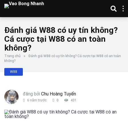
Đánh giá W88 có uy tín không?
Cá cược tại W88 có an toàn
không?
Trang chủ
»
Đánh giá W88 có uy tín không? Cá cược tại W88 có an toàn
không?
W88
đăng bởi
Chu Hoàng Tuyến
6 năm trước
0
431