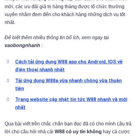
mới, các ưu đãi giá trị hàng tháng được tổ chức thường
xuyên nhằm đem đến cho khách hàng những dịch vụ tốt
nhất.
Để biết thêm nhiều thông tin bổ ích, xem ngay tại
vaobongnhanh
:
Cách tải ứng dụng W88 app cho Android, IOS về
điện thoại nhanh nhất
Tải ứng dụng W88a vừa nhanh chóng vừa thuận
tiện
Trang website cập nhật tin tức W88 nhanh và mới
nhất
Qua bài viết trên chắc chắn bạn đọc đã có cho mình câu trả
lời cho câu hỏi nhà cái
W88 có uy tín không
hay cá cược