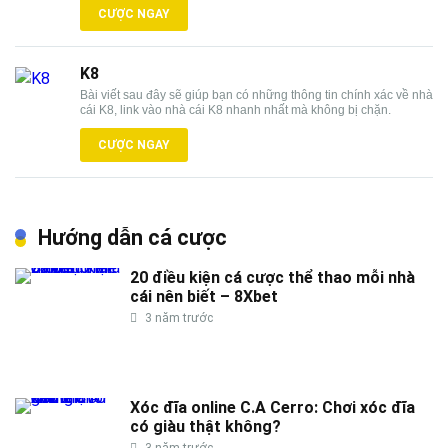
CƯỢC NGAY
K8
Bài viết sau đây sẽ giúp bạn có những thông tin chính xác về nhà
cái K8, link vào nhà cái K8 nhanh nhất mà không bị chặn.
CƯỢC NGAY
Hướng dẫn cá cược
20 điều kiện cá cược thể thao mỗi nhà
cái nên biết – 8Xbet
3 năm trước
Xóc đĩa online C.A Cerro: Chơi xóc đĩa
có giàu thật không?