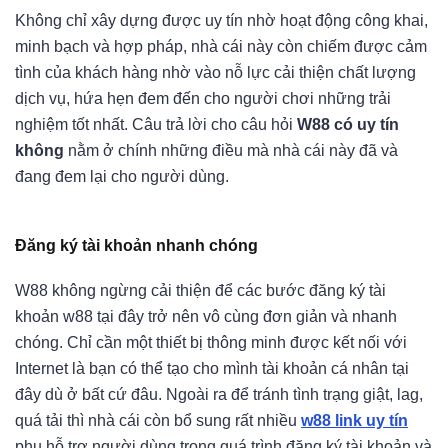
Không chỉ xây dựng được uy tín nhờ hoạt động công khai,
minh bạch và hợp pháp, nhà cái này còn chiếm được cảm
tình của khách hàng nhờ vào nỗ lực cải thiện chất lượng
dịch vụ, hứa hẹn đem đến cho người chơi những trải
nghiệm tốt nhất. Câu trả lời cho câu hỏi
W88 có uy tín
không
nằm ở chính những điều mà nhà cái này đã và
đang đem lại cho người dùng.
Đăng ký tài khoản nhanh chóng
W88 không ngừng cải thiện để các bước đăng ký tài
khoản w88 tại đây trở nên vô cùng đơn giản và nhanh
chóng. Chỉ cần một thiết bị thông minh được kết nối với
Internet là bạn có thể tạo cho mình tài khoản cá nhân tại
đây dù ở bất cứ đâu. Ngoài ra để tránh tình trạng giật, lag,
quá tải thì nhà cái còn bổ sung rất nhiều
w88 link uy tín
phụ hỗ trợ người dùng trong quá trình đăng ký tài khoản và