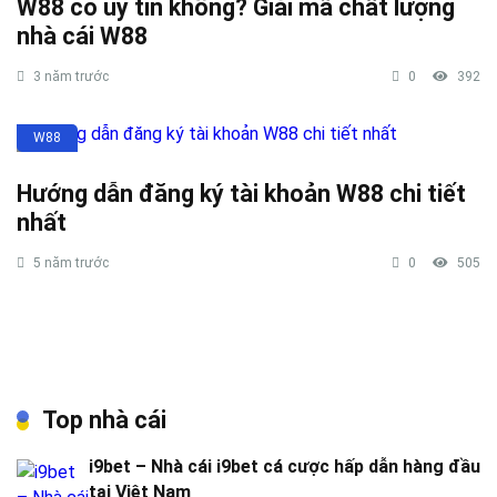
W88 có uy tín không? Giải mã chất lượng
nhà cái W88
3 năm trước
0
392
W88
Hướng dẫn đăng ký tài khoản W88 chi tiết
nhất
5 năm trước
0
505
Top nhà cái
i9bet – Nhà cái i9bet cá cược hấp dẫn hàng đầu
tại Việt Nam