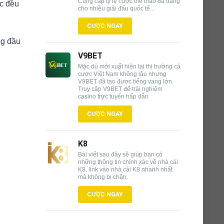
Cung cấp tỷ lệ cược thể thao đa dạng
ợc đều
cho nhiều giải đấu quốc tế...
CƯỢC NGAY
ng đầu
V9BET
Mặc dù mới xuất hiện tại thị trường cá
cược Việt Nam không lâu nhưng
V9BET đã tạo được tiếng vang lớn.
Truy cập V9BET để trải nghiệm
casino trực tuyến hấp dẫn
CƯỢC NGAY
K8
Bài viết sau đây sẽ giúp bạn có
những thông tin chính xác về nhà cái
K8, link vào nhà cái K8 nhanh nhất
mà không bị chặn.
CƯỢC NGAY