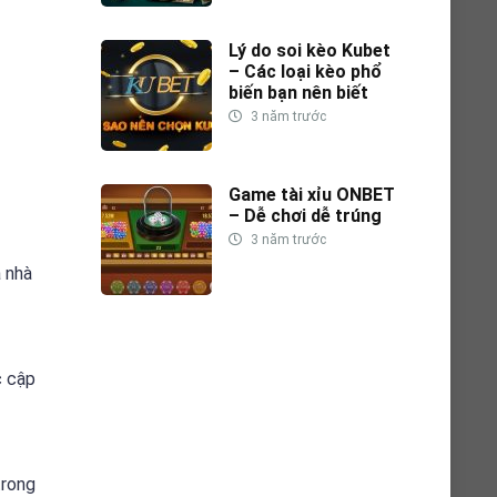
Lý do soi kèo Kubet
– Các loại kèo phổ
biến bạn nên biết
3 năm trước
Game tài xỉu ONBET
– Dễ chơi dễ trúng
3 năm trước
a nhà
c cập
trong