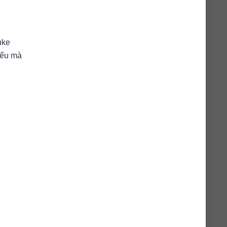
uke
hiểu mà