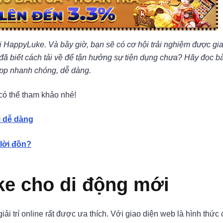
i HappyLuke. Và bây giờ, bạn sẽ có cơ hội trải nghiệm được gi
đã biết cách tải về để tận hưởng sự tiện dụng chưa? Hãy đọc bà
pp nhanh chóng, dễ dàng.
 có thể tham khảo nhé!
i dễ dàng
lời đồn?
ke cho di động mới
iải trí online rất được ưa thích. Với giao diện web là hình thức