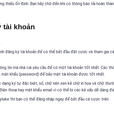
ng thiếu ổn định. Bạn hãy chờ đến khi có thông báo tải hoàn thà
 tài khoản
.
hành đăng ký tài khoản để có thể bắt đầu đặt cược và tham gia cá
ông tin mà nhà cái yêu cầu để có một tài khoản tốt nhất. Các thô
, mật khẩu (password) để bảo mật tài khoản được tốt nhất.
dạng ký tự đặc biệt, số, chữ nên xen kẽ chữ in hoa và chữ thườ
điện thoại hay mật khẩu email vì có thể bị các kẻ xấu dễ dàng đá
yluke thì bạn có thể đăng nhập ngay để bắt đầu cá cược trên