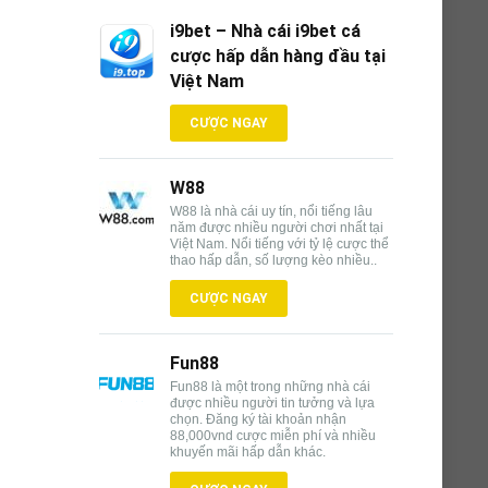
i9bet – Nhà cái i9bet cá
cược hấp dẫn hàng đầu tại
Việt Nam
CƯỢC NGAY
W88
W88 là nhà cái uy tín, nổi tiếng lâu
năm được nhiều người chơi nhất tại
Việt Nam. Nổi tiếng với tỷ lệ cược thể
thao hấp dẫn, số lượng kèo nhiều..
CƯỢC NGAY
Fun88
Fun88 là một trong những nhà cái
được nhiều người tin tưởng và lựa
chọn. Đăng ký tài khoản nhận
88,000vnd cược miễn phí và nhiều
khuyến mãi hấp dẫn khác.