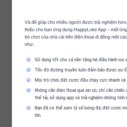
Và để giúp cho nhiều người được trải nghiệm hơn,
thiệu cho bạn ứng dụng HappyLuke App – một ứng 
trò chơi của nhà cái trên điện thoại di động một c
như:
Sử dụng tốt cho cả nền tảng hệ điều hành ios 
Tốc độ đường truyền luôn đảm bảo được sự ổ
Mọi trò chơi, đặt cược đều chạy cực nhanh và r
Không cần điện thoại quá xịn sò, chỉ cần chiếc 
thể tải, sử dụng app và trải nghiệm những tính 
Bạn đã có thể xem tỷ số bóng đá, đặt cược mọi
lớn.