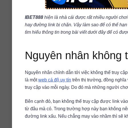
IBET888
hiện là nhà cái được rất nhiều người chơi 
hay đường link bị chặn. Vậy làm sao để có thể hạn 
tìm hiểu thông tin trong bài viết dưới đây để có đượ
Nguyên nhân không t
Nguyên nhân chính dẫn tới việc không thể truy cập
là một
web cá độ uy tín
trên thị trường, đồng nghĩ
truy cập vào mỗi ngày. Do đó mà những người chơi 
Bên cạnh đó, bạn không thể truy cập được link và
từ đâu mà có. Trong trường hợp này bạn không nên 
đường link xấu. Nếu chẳng may vào nhầm thì sẽ khi