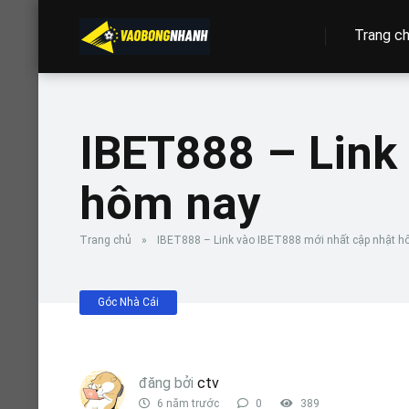
Trang c
IBET888 – Link
hôm nay
Trang chủ
»
IBET888 – Link vào IBET888 mới nhất cập nhật h
Góc Nhà Cái
đăng bởi
ctv
6 năm trước
0
389