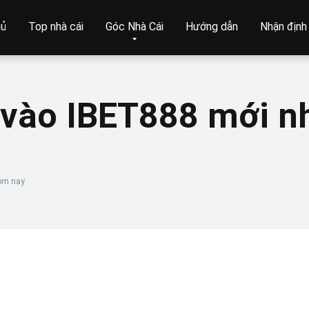
hủ
Top nhà cái
Góc Nhà Cái
Hướng dẫn
Nhận định
 vào IBET888 mới n
ôm nay