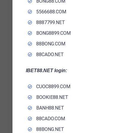
BONG88.COM
5566688.COM
8887799.NET
BONG8899.COM
88BONG.COM
88CADO.NET
IBET88.NET login:
CUOC8899.COM
BOOKIE88.NET
BANH88.NET
88CADO.COM
88BONG.NET