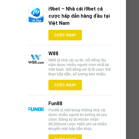
i9bet – Nhà cái i9bet cá
cược hấp dẫn hàng đầu tại
Việt Nam
CƯỢC NGAY
W88
W88 là nhà cái uy tín, nổi tiếng lâu
năm được nhiều người chơi nhất tại
Việt Nam. Nổi tiếng với tỷ lệ cược thể
thao hấp dẫn, số lượng kèo nhiều..
CƯỢC NGAY
Fun88
Fun88 là một trong những nhà cái
được nhiều người tin tưởng và lựa
chọn. Đăng ký tài khoản nhận
88,000vnd cược miễn phí và nhiều
khuyến mãi hấp dẫn khác.