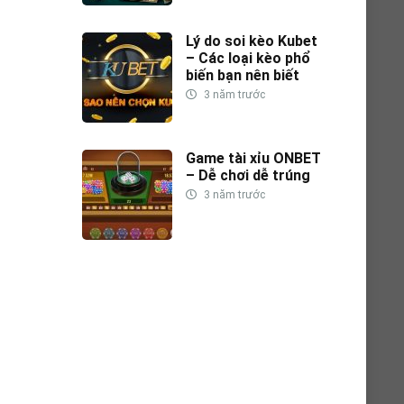
Lý do soi kèo Kubet
– Các loại kèo phổ
biến bạn nên biết
3 năm trước
Game tài xỉu ONBET
– Dễ chơi dễ trúng
3 năm trước