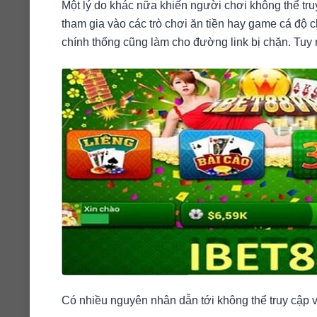
Một lý do khác nữa khiến người chơi không thể truy
tham gia vào các trò chơi ăn tiền hay game cá độ
chính thống cũng làm cho đường link bị chặn. Tu
Có nhiều nguyên nhân dẫn tới không thể truy cập 