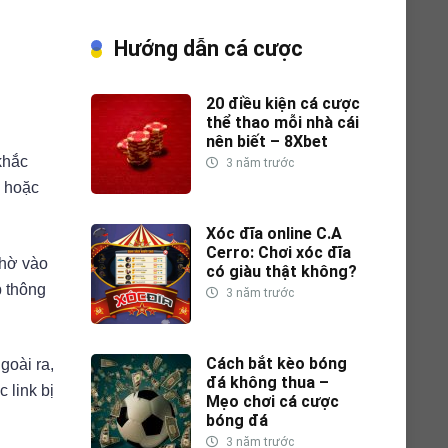
Hướng dẫn cá cược
20 điều kiện cá cược
thể thao mỗi nhà cái
nên biết – 8Xbet
khắc
3 năm trước
s hoặc
Xóc đĩa online C.A
Cerro: Chơi xóc đĩa
Nhờ vào
có giàu thật không?
p thông
3 năm trước
Cách bắt kèo bóng
goài ra,
đá không thua –
 link bị
Mẹo chơi cá cược
bóng đá
3 năm trước