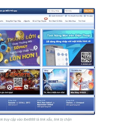
 truy cập vào Ibet888 là link xấu, link bị chặn