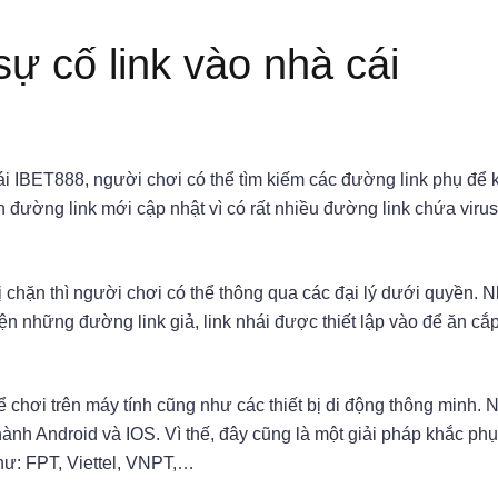
ự cố link vào nhà cái
ái IBET888, người chơi có thể tìm kiếm các đường link phụ để 
n đường link mới cập nhật vì có rất nhiều đường link chứa viru
 chặn thì người chơi có thể thông qua các đại lý dưới quyền. 
iện những đường link giả, link nhái được thiết lập vào để ăn cắ
hơi trên máy tính cũng như các thiết bị di động thông minh. N
hành Android và IOS. Vì thế, đây cũng là một giải pháp khắc phục
ư: FPT, Viettel, VNPT,…