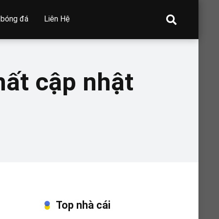
 bóng đá
Liên Hệ
hất cập nhật
Top nhà cái