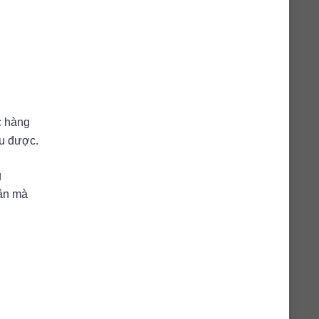
c hàng
ều được.
g
hân mà