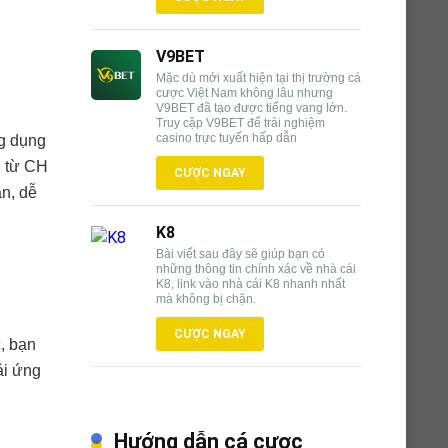
V9BET
Mặc dù mới xuất hiện tại thị trường cá
cược Việt Nam không lâu nhưng
V9BET đã tạo được tiếng vang lớn.
Truy cập V9BET để trải nghiệm
casino trực tuyến hấp dẫn
ng dụng
g từ CH
CƯỢC NGAY
n, dễ
K8
Bài viết sau đây sẽ giúp bạn có
những thông tin chính xác về nhà cái
K8, link vào nhà cái K8 nhanh nhất
mà không bị chặn.
CƯỢC NGAY
, bạn
ải ứng
Hướng dẫn cá cược