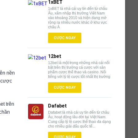
1xBET
1xBET là nhà cái uy tín đến từ châu
Âu, xâm nhập thị trường Việt Nam
vào khoảng 2010 và hiện đang mở
rộng ra nhiều nước khác ở khu vực
châu Á
CƯỢC NGAY
12bet
12bet là một trong những nhà cái nổi
bật trên thị trường cá cược với sản
phẩm cược thể thao và casino. Nổi
rên nền
tiếng với tỷ lệ cược tốt nhất thị trường
á cược
CƯỢC NGAY
et trên
Dafabet
 chần
Dafabet là nhà cái uy tín đến từ châu
Âu, hoạt động lâu đời tại Việt Nam.
Cung cấp tỷ lệ cược thể thao đa dạng
cho nhiều giải đấu quốc tế...
CƯỢC NGAY