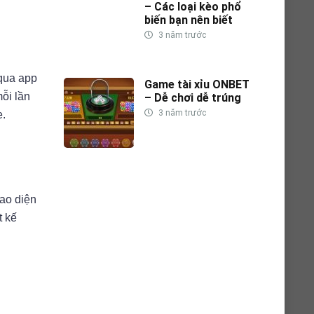
– Các loại kèo phổ
biến bạn nên biết
3 năm trước
 qua app
Game tài xỉu ONBET
mỗi lần
– Dễ chơi dễ trúng
3 năm trước
e.
iao diện
t kế