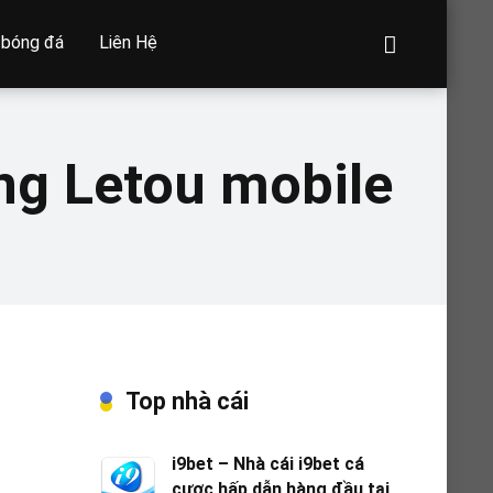
 bóng đá
Liên Hệ
ụng Letou mobile
Top nhà cái
i9bet – Nhà cái i9bet cá
cược hấp dẫn hàng đầu tại