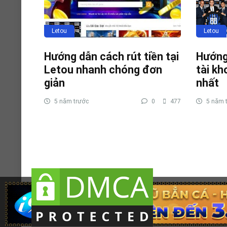
Letou
Letou
Hướng dẫn cách rút tiền tại
Hướng
Letou nhanh chóng đơn
tài kh
giản
nhất
5 năm trước
0
477
5 năm 