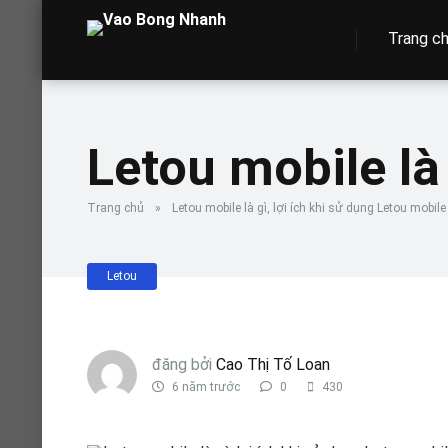
Trang c
Letou mobile là 
Trang chủ
»
Letou mobile là gì, lợi ích khi sử dụng Letou mobile
Letou
đăng bởi
Cao Thị Tố Loan
6 năm trước
0
430