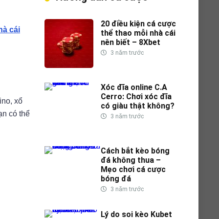
20 điều kiện cá cược
hà cái
thể thao mỗi nhà cái
nên biết – 8Xbet
3 năm trước
Xóc đĩa online C.A
Cerro: Chơi xóc đĩa
ino, xổ
có giàu thật không?
ạn có thể
3 năm trước
Cách bắt kèo bóng
đá không thua –
Mẹo chơi cá cược
bóng đá
3 năm trước
Lý do soi kèo Kubet