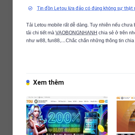
Tin đồn Letou lừa đảo có đúng không sự thật 
Tải Letou mobile rất dễ dàng. Tuy nhiên nếu chưa
tải chi tiết mà
VAOBONGNHANH
chia sẻ ở trên nh
như w88, fun88,…Chắc chắn những thông tin chia sẻ
Xem thêm