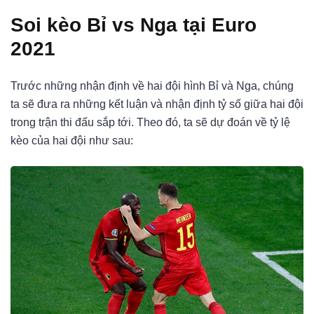
Soi kèo Bỉ vs Nga tại Euro
2021
Trước những nhận định về hai đội hình Bỉ và Nga, chúng
ta sẽ đưa ra những kết luận và nhận định tỷ số giữa hai đội
trong trận thi đấu sắp tới. Theo đó, ta sẽ dự đoán về tỷ lệ
kèo của hai đội như sau: