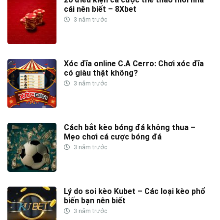
cái nên biết – 8Xbet
3 năm trước
Xóc đĩa online C.A Cerro: Chơi xóc đĩa
có giàu thật không?
3 năm trước
Cách bắt kèo bóng đá không thua –
Mẹo chơi cá cược bóng đá
3 năm trước
Lý do soi kèo Kubet – Các loại kèo phổ
biến bạn nên biết
3 năm trước