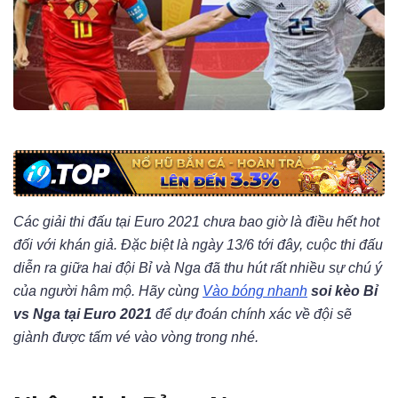
Các giải thi đấu tại Euro 2021 chưa bao giờ là điều hết hot
đối với khán giả. Đặc biệt là ngày 13/6 tới đây, cuộc thi đấu
diễn ra giữa hai đội Bỉ và Nga đã thu hút rất nhiều sự chú ý
của người hâm mộ. Hãy cùng
Vào bóng nhanh
soi kèo Bỉ
vs Nga tại Euro 2021
để dự đoán chính xác về đội sẽ
giành được tấm vé vào vòng trong nhé.