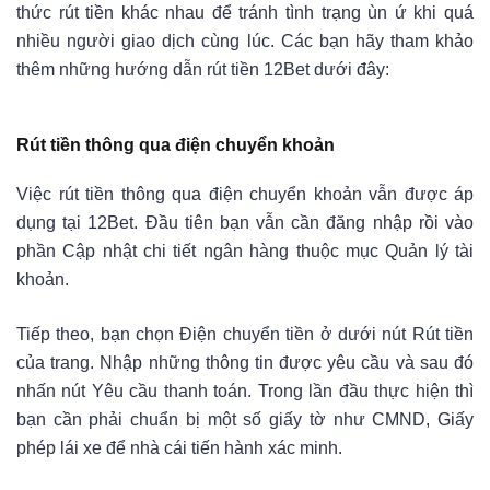
thức rút tiền khác nhau để tránh tình trạng ùn ứ khi quá
nhiều người giao dịch cùng lúc. Các bạn hãy tham khảo
thêm những hướng dẫn rút tiền 12Bet dưới đây:
Rút tiền thông qua điện chuyển khoản
Việc rút tiền thông qua điện chuyển khoản vẫn được áp
dụng tại 12Bet. Đầu tiên bạn vẫn cần đăng nhập rồi vào
phần Cập nhật chi tiết ngân hàng thuộc mục Quản lý tài
khoản.
Tiếp theo, bạn
chọn Điện chuyển tiền ở dưới nút Rút tiền
của trang. Nhập những thông tin được yêu cầu và sau đó
nhấn nút Yêu cầu thanh toán. Trong lần đầu thực hiện thì
bạn cần phải chuẩn bị một số giấy tờ như CMND, Giấy
phép lái xe để nhà cái tiến hành xác minh.