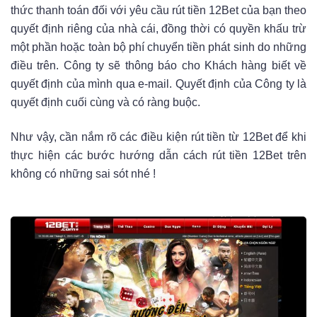
thức thanh toán đối với yêu cầu rút tiền 12Bet của bạn theo
quyết định riêng của nhà cái, đồng thời có quyền khấu trừ
một phần hoặc toàn bộ phí chuyển tiền phát sinh do những
điều trên. Công ty sẽ thông báo cho Khách hàng biết về
quyết định của mình qua e-mail. Quyết định của Công ty là
quyết định cuối cùng và có ràng buộc.
Như vậy, cần nắm rõ các điều kiện rút tiền từ 12Bet để khi
thực hiện các bước hướng dẫn cách rút tiền 12Bet trên
không có những sai sót nhé !