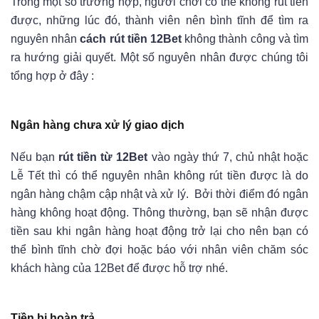
Trong một số trường hợp, người chơi có thể không rút tiền
được, những lúc đó, thành viên nên bình tĩnh để tìm ra
nguyên nhân
cách rút tiền 12Bet
không thành công và tìm
ra hướng giải quyết. Một số nguyên nhân được chúng tôi
tổng hợp ở đây :
Ngân hàng chưa xử lý giao dịch
Nếu bạn
rút tiền từ 12Bet
vào ngày thứ 7, chủ nhật hoặc
Lễ Tết thì có thể nguyên nhân không rút tiền được là do
ngân hàng chậm cập nhật và xử lý. Bởi thời điểm đó ngân
hàng không hoạt động. Thông thường, bạn sẽ nhận được
tiền sau khi ngân hàng hoạt động trở lại cho nên bạn có
thể bình tĩnh chờ đợi hoặc báo với nhân viên chăm sóc
khách hàng của 12Bet để được hỗ trợ nhé.
Tiền bị hoàn trả