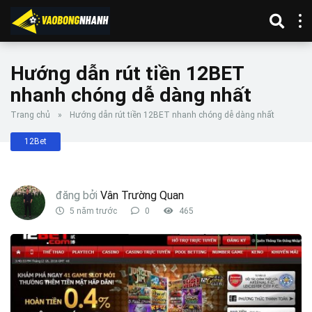
Hướng dẫn rút tiền 12BET
nhanh chóng dễ dàng nhất
Trang chủ
»
Hướng dẫn rút tiền 12BET nhanh chóng dễ dàng nhất
12Bet
đăng bởi
Vân Trường Quan
5 năm trước
0
465