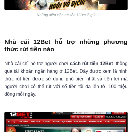
Những điều kiện rút tiền 12Bet là gì?
Nhà cái 12Bet hỗ trợ những phương
thức rút tiền nào
Nhà cái chỉ hỗ trợ người chơi
cách rút tiền 12Bet
thông
qua tài khoản ngân hàng ở 12Bet. Đây được xem là hình
thức rút tiền được sử dụng phổ biến nhất và tiện lợi mà
người chơi có thể rút với số tiền tối đa lên tới 100 triệu
đồng mỗi ngày.