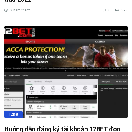
3 năm trước
0
373
12Bet
Hướng dẫn đăng ký tài khoản 12BET đơn