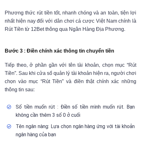
Phương thức rút tiền tốt, nhanh chóng và an toàn, tiện lợi
nhất hiện nay đối với dân chơi cá cược Việt Nam chính là
Rút Tiền từ 12Bet thông qua Ngân Hàng Địa Phương.
Bước 3 : Điền chính xác thông tin chuyển tiền
Tiếp theo, ở phần gần với tên tài khoản, chọn mục “Rút
Tiền”. Sau khi cửa sổ quản lý tài khoản hiện ra, người chơi
chọn vào mục “Rút Tiền” và điền thật chính xác những
thông tin sau:
Số tiền muốn rút : Điền số tiền mình muốn rút. Bạn
không cần thêm 3 số 0 ở cuối
Tên ngân nàng: Lựa chọn ngân hàng ứng với tài khoản
ngân hàng của bạn