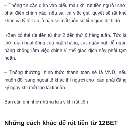
– Thông tin cần điền vào biểu mẫu khi rút tiền người chơi
phải điền chính xác, nếu sai thì việc giải quyết sẽ rất khó
khăn và tỷ lệ cao là bạn sẽ mất luôn số tiền giao dịch đó.
-Bạn có thể rút tiền từ thứ 2 đến thứ 6 hàng tuần. Tức là
thời gian hoạt động của ngân hàng, các ngày nghỉ lễ ngân
hàng không làm việc chính vì thế giao dịch này phải tạm
hoãn.
– Thông thường, hình thức thanh toán sẽ là VNĐ, nếu
muốn đổi sang ngoại tệ khác thì người chơi cần phải đăng
ký ngay khi mới tạo tài khoản.
Bạn cần ghi nhớ những lưu ý khi rút tiền
Những cách khác để rút tiền từ 12BET