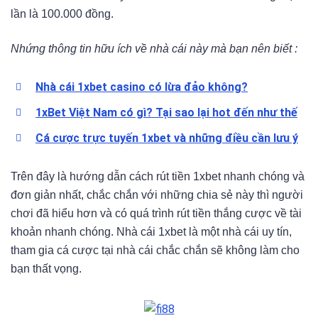
lần là 100.000 đồng.
Nhứng thông tin hữu ích về nhà cái này mà bạn nên biết :
Nhà cái 1xbet casino có lừa đảo không?
1xBet Việt Nam có gì? Tại sao lại hot đến như thế
Cá cược trực tuyến 1xbet và những điều cần lưu ý
Trên đây là hướng dẫn cách rút tiền 1xbet nhanh chóng và
đơn giản nhất, chắc chắn với những chia sẻ này thì người
chơi đã hiểu hơn và có quá trình rút tiền thắng cược về tài
khoản nhanh chóng. Nhà cái 1xbet là một nhà cái uy tín,
tham gia cá cược tại nhà cái chắc chắn sẽ không làm cho
bạn thất vọng.