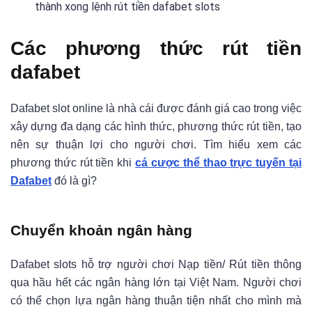
thành xong lệnh rút tiền dafabet slots
Các phương thức rút tiền
dafabet
Dafabet slot online là nhà cái được đánh giá cao trong việc
xây dựng đa dạng các hình thức, phương thức rút tiền, tạo
nên sự thuận lợi cho người chơi. Tìm hiểu xem các
phương thức rút tiền khi
cá cược thể thao trực tuyến tại
Dafabet
đó là gì?
Chuyển khoản ngân hàng
Dafabet slots hỗ trợ người chơi Nạp tiền/ Rút tiền thông
qua hầu hết các ngân hàng lớn tại Việt Nam. Người chơi
có thể chọn lựa ngân hàng thuận tiện nhất cho mình mà