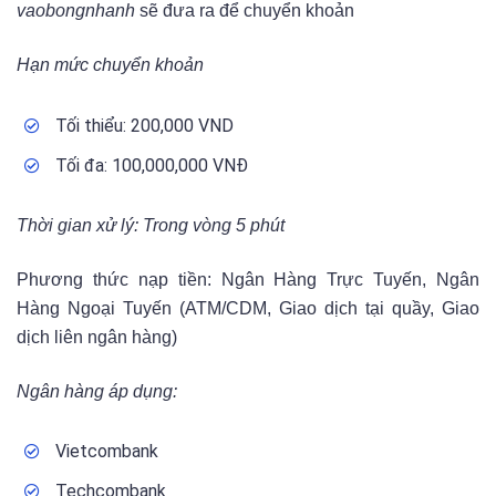
vaobongnhanh
sẽ đưa ra để chuyển khoản
Hạn mức chuyển khoản
Tối thiểu: 200,000 VND
Tối đa: 100,000,000 VNĐ
Thời gian xử lý: Trong vòng 5 phút
Phương thức nạp tiền: Ngân Hàng Trực Tuyến, Ngân
Hàng Ngoại Tuyến (ATM/CDM, Giao dịch tại quầy, Giao
dịch liên ngân hàng)
Ngân hàng áp dụng:
Vietcombank
Techcombank