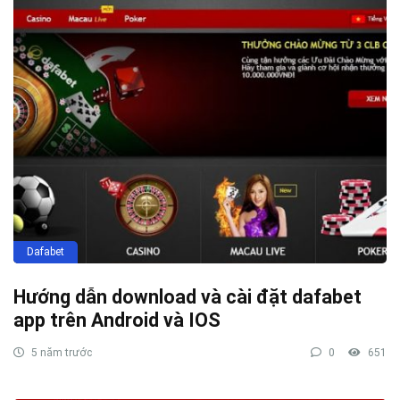
Dafabet
Hướng dẫn download và cài đặt dafabet
app trên Android và IOS
5 năm trước
0
651