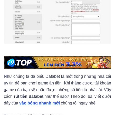
Như chúng ta đã biết, Dafabet là một trong những nhà cái
uy tín để bạn chơi game ăn tiền. Khi thắng cược, tài khoản
game của bạn sẽ nhận được những số tiền từ nhà cái. Vậy
cách
rút tiền dafabet
như thế nào? Theo dõi bài viết dưới
đây của
vào bóng nhanh mới
chúng tôi ngay nhé