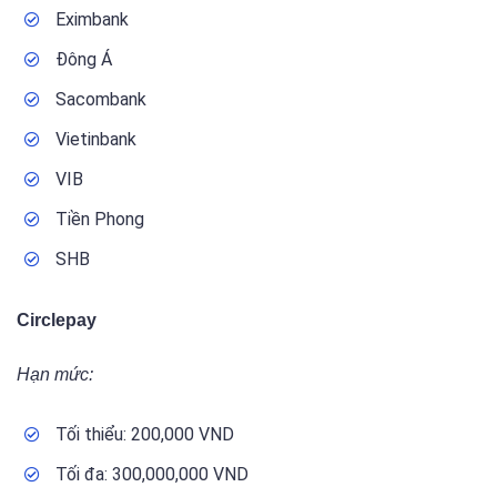
Eximbank
Đông Á
Sacombank
Vietinbank
VIB
Tiền Phong
SHB
Circlepay
Hạn mức:
Tối thiểu: 200,000 VND
Tối đa: 300,000,000 VND