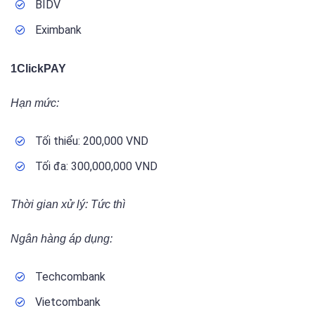
BIDV
Eximbank
1ClickPAY
Hạn mức:
Tối thiểu: 200,000 VND
Tối đa: 300,000,000 VND
Thời gian xử lý: Tức thì
Ngân hàng áp dụng:
Techcombank
Vietcombank