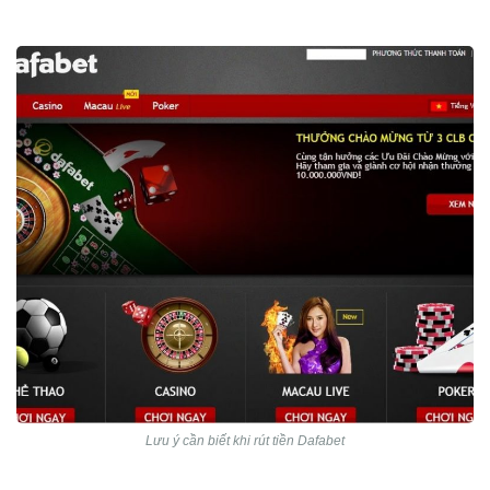
Lưu ý cần biết khi rút tiền Dafabet