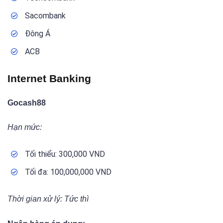
Sacombank
Đông Á
ACB
Internet Banking
Gocash88
Hạn mức:
Tối thiểu: 300,000 VND
Tối đa: 100,000,000 VND
Thời gian xử lý: Tức thì