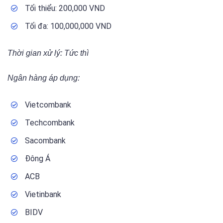
Tối thiểu: 200,000 VND
Tối đa: 100,000,000 VND
Thời gian xử lý: Tức thì
Ngân hàng áp dụng:
Vietcombank
Techcombank
Sacombank
Đông Á
ACB
Vietinbank
BIDV