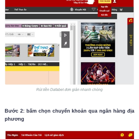
Rút tiền Dafabet đơn giản nhanh chóng
Bước 2: bấm chọn chuyển khoản qua ngân hàng địa
phương