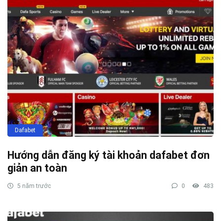
Dafabet
Hướng dẫn đăng ký tài khoản dafabet đơn
giản an toàn
5 năm trước
0
483