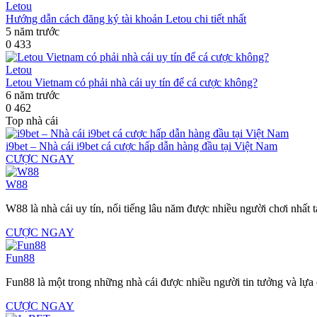
Letou
Hướng dẫn cách đăng ký tài khoản Letou chi tiết nhất
5 năm trước
0
433
Letou
Letou Vietnam có phải nhà cái uy tín để cá cược không?
6 năm trước
0
462
Top nhà cái
i9bet – Nhà cái i9bet cá cược hấp dẫn hàng đầu tại Việt Nam
CƯỢC NGAY
W88
W88 là nhà cái uy tín, nổi tiếng lâu năm được nhiều người chơi nhất t
CƯỢC NGAY
Fun88
Fun88 là một trong những nhà cái được nhiều người tin tưởng và lự
CƯỢC NGAY