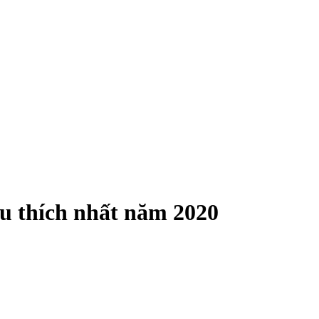
u thích nhất năm 2020