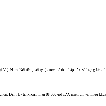
ại Việt Nam. Nổi tiếng với tỷ lệ cược thể thao hấp dẫn, số lượng kèo nh
a chọn. Đăng ký tài khoản nhận 88,000vnd cược miễn phí và nhiều khu