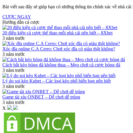
Bài viết sau đây sẽ giúp bạn có những thông tin chính xác về nhà cá
CƯỢC NGAY
Hướng dẫn cá cược
20 điều kiện cá cược thể thao mỗi nhà cái nên biết – 8Xbet
3 năm trước
Xóc đĩa online C.A Cerro: Chơi xóc đĩa có giàu thật không?
3 năm trước
Cách bắt kèo bóng đá không thua – Mẹo chơi cá cược bóng đá
3 năm trước
Lý do soi kèo Kubet – Các loại kèo phổ biến bạn nên biết
3 năm trước
Game tài xỉu ONBET – Dễ chơi dễ trúng
3 năm trước
X