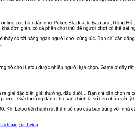
o online cực hấp dẫn như Poker, Blackjack, Baccarat, Rồng Hổ
i khá đơn giản, có cả phần chơi thử để người chơi có thể trải 
sẽ thấy có tới hàng ngàn người chơi cùng lúc. Bạn chỉ cần đăng
c.
rò chơi Letou được nhiều người lựa chọn. Game ở đây rất dễ 
a giải đặc biệt, giải thưởng, đầu đuôi… Bạn chỉ cần chọn ra co
g cược. Giải thưởng dành cho bạn chính là số tiền nhân với tỷ 
. Khi Letou tiến hành rút thăm số nào của bạn trùng với nhà cá
khách hàng tại Letou