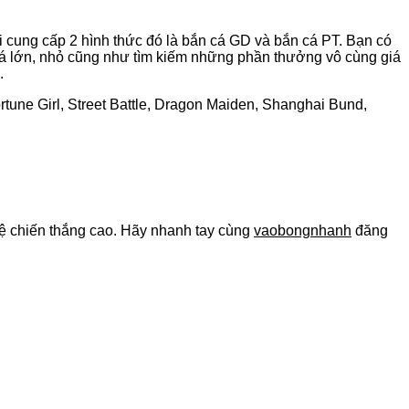
i cung cấp 2 hình thức đó là bắn cá GD và bắn cá PT. Bạn có
 cá lớn, nhỏ cũng như tìm kiếm những phần thưởng vô cùng giá
n.
ortune Girl, Street Battle, Dragon Maiden, Shanghai Bund,
 lệ chiến thắng cao. Hãy nhanh tay cùng
vaobongnhanh
đăng