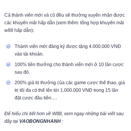
Cả thành viên mới và cũ đều sẽ thường xuyên nhận được
các khuyến mãi hấp dẫn (xem thêm: tổng hợp khuyến mãi
w88 hấp dẫn):
Thành viên mới đăng ký được tặng 4.000.000 VNĐ
vào tài khoản.
100% tiền thưởng cho thành viên mới ở 10 lần cược
sau đó.
200% giá trị thưởng của các game cược thể thao, giá
trị tối đa có thể lên tới 1.000.000 VNĐ trong 15 lần
đặt cược đầu tiên….
Để hiểu chi tiết hơn về W88, xem ngay những bài viết sau
đây tại
VAOBONGNHANH
: