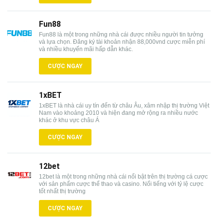
Fun88
Fun88 là một trong những nhà cái được nhiều người tin tưởng
và lựa chọn. Đăng ký tài khoản nhận 88,000vnd cược miễn phí
và nhiều khuyến mãi hấp dẫn khác.
CƯỢC NGAY
1xBET
1xBET là nhà cái uy tín đến từ châu Âu, xâm nhập thị trường Việt
Nam vào khoảng 2010 và hiện đang mở rộng ra nhiều nước
khác ở khu vực châu Á
CƯỢC NGAY
12bet
12bet là một trong những nhà cái nổi bật trên thị trường cá cược
với sản phẩm cược thể thao và casino. Nổi tiếng với tỷ lệ cược
tốt nhất thị trường
CƯỢC NGAY