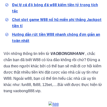
Đại lý cá độ bóng đá w88 kiếm tiền tỷ trong tích
tắc
Chơi slot game W88 nổ hũ miễn phí thắng Jackpot
tiền tỉ
Hướng dẫn rút tiền W88 nhanh chóng đơn giản an
toàn nhất
Với những thông tin trên từ
VAOBONGNHANH
, chắc
chắn bạn đã biết W88 có lừa đảo không rồi chứ? Đừng a
dua theo người khác bởi có thể bạn sẽ mất đi cơ hội kiếm
được thật nhiều tiền khi đặt cược vào nhà cái uy tín như
W88. Ngoài w88, bạn có thể tìm hiểu các nhà cái uy tín
khác như: fun88, fb88, 12bet,….Bài viết được thực hiện từ
trang vaobong888.vip.