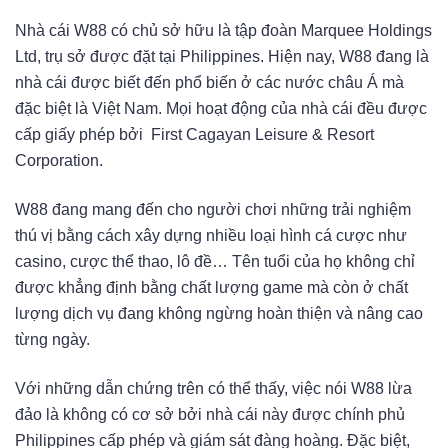
Nhà cái W88 có chủ sở hữu là tập đoàn Marquee Holdings
Ltd, trụ sở được đặt tại Philippines. Hiện nay, W88 đang là
nhà cái được biết đến phổ biến ở các nước châu Á mà
đặc biệt là Việt Nam. Mọi hoạt động của nhà cái đều được
cấp giấy phép bởi First Cagayan Leisure & Resort
Corporation.
W88 đang mang đến cho người chơi những trải nghiệm
thú vị bằng cách xây dựng nhiều loại hình cá cược như
casino, cược thể thao, lô đề… Tên tuổi của họ không chỉ
được khẳng định bằng chất lượng game mà còn ở chất
lượng dịch vụ đang không ngừng hoàn thiện và nâng cao
từng ngày.
Với những dẫn chứng trên có thể thấy, việc nói W88 lừa
đảo là không có cơ sở bởi nhà cái này được chính phủ
Philippines cấp phép và giám sát đàng hoàng. Đặc biệt,