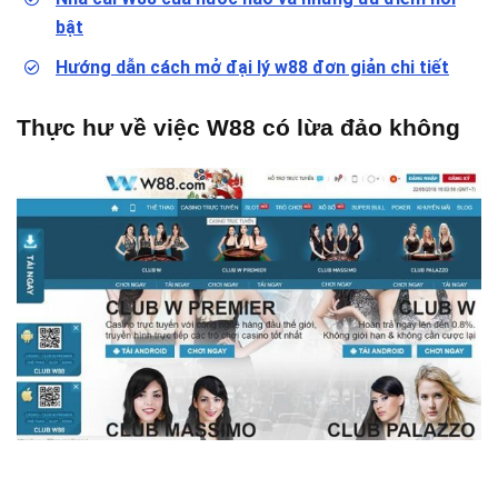
bật
Hướng dẫn cách mở đại lý w88 đơn giản chi tiết
Thực hư về việc W88 có lừa đảo không