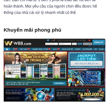
hoàn thành. Mọi yêu cầu của người chơi đều được hệ
thống của nhà cái xử lý nhanh nhất có thể.
Khuyến mãi phong phú