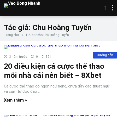
Tác giả:
Chu Hoàng Tuyến
Trang chủ
»
Lưu trữ cho Chu Hoàng Tuyến
Hướng dẫn
3 năm trước
0
391
20 điều kiện cá cược thể thao
mỗi nhà cái nên biết – 8Xbet
Cá cược thể thao có ngôn ngữ riêng, chứa đầy các thuật ngữ
và cụm từ độc đáo ...
Xem thêm »