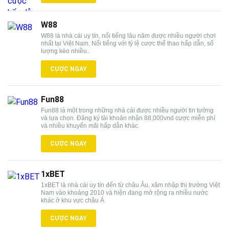
W88
W88 là nhà cái uy tín, nổi tiếng lâu năm được nhiều người chơi
nhất tại Việt Nam. Nổi tiếng với tỷ lệ cược thể thao hấp dẫn, số
lượng kèo nhiều..
CƯỢC NGAY
Fun88
Fun88 là một trong những nhà cái được nhiều người tin tưởng
và lựa chọn. Đăng ký tài khoản nhận 88,000vnd cược miễn phí
và nhiều khuyến mãi hấp dẫn khác.
CƯỢC NGAY
1xBET
1xBET là nhà cái uy tín đến từ châu Âu, xâm nhập thị trường Việt
Nam vào khoảng 2010 và hiện đang mở rộng ra nhiều nước
khác ở khu vực châu Á
CƯỢC NGAY