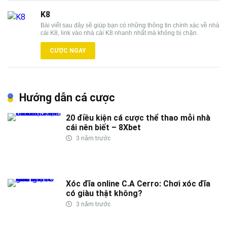
K8
Bài viết sau đây sẽ giúp bạn có những thông tin chính xác về nhà
cái K8, link vào nhà cái K8 nhanh nhất mà không bị chặn.
CƯỢC NGAY
Hướng dẫn cá cược
20 điều kiện cá cược thể thao mỗi nhà
cái nên biết – 8Xbet
3 năm trước
Xóc đĩa online C.A Cerro: Chơi xóc đĩa
có giàu thật không?
3 năm trước