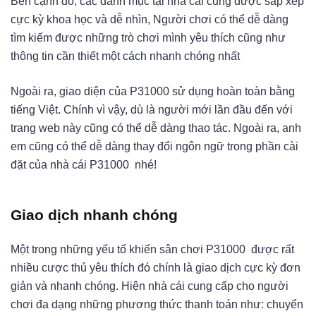
Bên cạnh đó, các danh mục tại nhà cái cũng được sắp xếp
cực kỳ khoa học và dễ nhìn, Người chơi có thể dễ dàng
tìm kiếm được những trò chơi mình yêu thích cũng như
thông tin cần thiết một cách nhanh chóng nhất
Ngoài ra, giao diện của P31000 sử dụng hoàn toàn bằng
tiếng Việt. Chính vì vậy, dù là người mới lần đầu đến với
trang web này cũng có thể dễ dàng thao tác. Ngoài ra, anh
em cũng có thể dễ dàng thay đổi ngôn ngữ trong phần cài
đặt của nhà cái P31000 nhé!
Giao dịch nhanh chóng
Một trong những yếu tố khiến sân chơi P31000 được rất
nhiều cược thủ yêu thích đó chính là giao dịch cực kỳ đơn
giản và nhanh chóng. Hiện nhà cái cung cấp cho người
chơi đa dạng những phương thức thanh toán như: chuyển