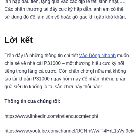
lần nạp đầu tiên, tặng quà vào các dịp lễ tết, sinh nhật,….
Các phần thưởng tại đây cực kỳ hấp dẫn, anh em có thể
sử dụng đó để làm tiền vố hoặc gỡ gạc khi gặp khó khăn.
Lời kết
Trên đây là những thông tin chi tiết
Vào Bóng Nhanh
muốn
chia sẻ về nhà cái P31000 – một thương hiệu cực kỳ nổi
tiếng trong làng cá cược. Còn chần chờ gì nữa mà không
tạo tài khoản P31000 ngay hôm nay để nhận những phần
quà siêu to khổng lồ tại sân chơi này thôi nào!
Thông tin của chúng tôi:
https://www.linkedin.com/in/tiencuocmienphi
https://www.youtube.com/channel/UCNmWwIT4HrL1sVyl9e