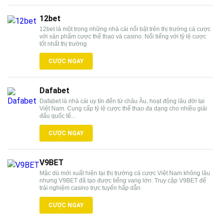
12bet
12bet là một trong những nhà cái nổi bật trên thị trường cá cược
với sản phẩm cược thể thao và casino. Nổi tiếng với tỷ lệ cược
tốt nhất thị trường
CƯỢC NGAY
Dafabet
Dafabet là nhà cái uy tín đến từ châu Âu, hoạt động lâu đời tại
Việt Nam. Cung cấp tỷ lệ cược thể thao đa dạng cho nhiều giải
đấu quốc tế...
CƯỢC NGAY
V9BET
Mặc dù mới xuất hiện tại thị trường cá cược Việt Nam không lâu
nhưng V9BET đã tạo được tiếng vang lớn. Truy cập V9BET để
trải nghiệm casino trực tuyến hấp dẫn
CƯỢC NGAY