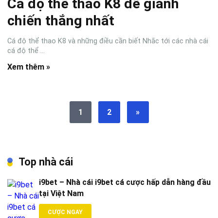
Cá độ thể thao K8 dễ giành
chiến thắng nhất
Cá độ thể thao K8 và những điều cần biết Nhắc tới các nhà cái
cá độ thể ...
Xem thêm »
1
2
»
Top nhà cái
i9bet – Nhà cái i9bet cá cược hấp dẫn hàng đầu
tại Việt Nam
CƯỢC NGAY