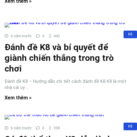
Xem thêm »
K8
6 năm trước
0
442
Đánh đề K8 và bí quyết để
giành chiến thắng trong trò
chơi
Đánh đề K8 – Hướng dẫn chi tiết cách đánh đề K8 K8 là một
nhà cái uy ...
Xem thêm »
K8
6 năm trước
0
398