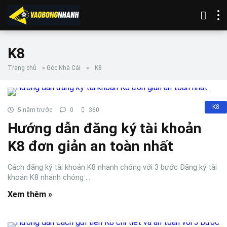
K8
Trang chủ
»
Góc Nhà Cái
»
K8
K8
5 năm trước
0
360
Hướng dẫn đăng ký tài khoản
K8 đơn giản an toàn nhất
Cách đăng ký tài khoản K8 nhanh chóng với 3 bước Đăng ký tài
khoản K8 nhanh chóng ...
Xem thêm »