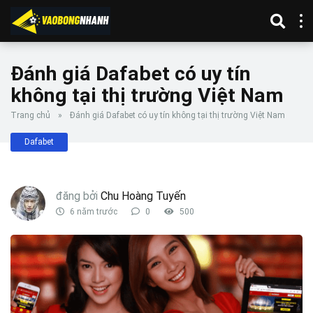
Đánh giá Dafabet có uy tín
không tại thị trường Việt Nam
Trang chủ
»
Đánh giá Dafabet có uy tín không tại thị trường Việt Nam
Dafabet
đăng bởi
Chu Hoàng Tuyến
6 năm trước
0
500