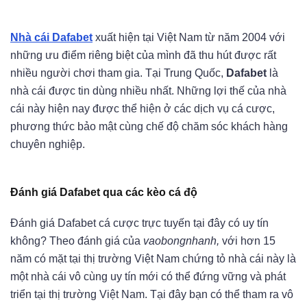
Nhà cái Dafabet
xuất hiện tại Việt Nam từ năm 2004 với
những ưu điểm riêng biệt của mình đã thu hút được rất
nhiều người chơi tham gia. Tại Trung Quốc,
Dafabet
là
nhà cái được tin dùng nhiều nhất. Những lợi thế của nhà
cái này hiện nay được thể hiện ở các dịch vụ cá cược,
phương thức bảo mật cùng chế độ chăm sóc khách hàng
chuyên nghiệp.
Đánh giá Dafabet qua các kèo cá độ
Đánh giá Dafabet cá cược trực tuyến tại đây có uy tín
không? Theo đánh giá của
vaobongnhanh,
với hơn 15
năm có mặt tại thị trường Việt Nam chứng tỏ nhà cái này là
một nhà cái vô cùng uy tín mới có thể đứng vững và phát
triển tại thị trường Việt Nam. Tại đây bạn có thể tham ra vô