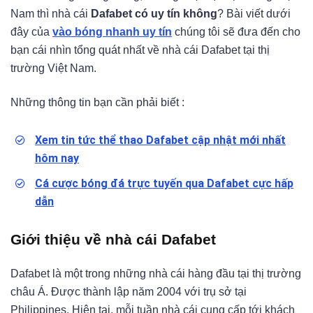
Nam thì nhà cái
Dafabet có uy tín không
? Bài viết dưới
đây của
vào bóng nhanh uy tín
chúng tôi sẽ đưa đến cho
bạn cái nhìn tổng quát nhất về nhà cái Dafabet tại thị
trường Việt Nam.
Những thông tin bạn cần phải biết :
Xem tin tức thể thao Dafabet cập nhật mới nhất
hôm nay
Cá cược bóng đá trực tuyến qua Dafabet cực hấp
dẫn
Giới thiệu về nhà cái Dafabet
Dafabet là một trong những nhà cái hàng đầu tại thị trường
châu Á. Được thành lập năm 2004 với trụ sở tại
Philippines. Hiện tại, mỗi tuần nhà cái cung cấp tới khách