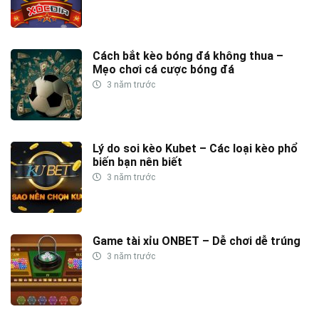
Cách bắt kèo bóng đá không thua –
Mẹo chơi cá cược bóng đá
3 năm trước
Lý do soi kèo Kubet – Các loại kèo phổ
biến bạn nên biết
3 năm trước
Game tài xỉu ONBET – Dễ chơi dễ trúng
3 năm trước