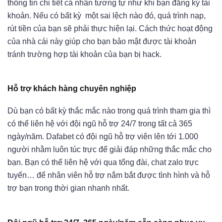
thông tin chi tiết cá nhân tương tự như khi bạn đăng ký tài
khoản. Nếu có bất kỳ một sai lệch nào đó, quá trình nạp,
rút tiền của bạn sẽ phải thực hiện lại. Cách thức hoạt động
của nhà cái này giúp cho bạn bảo mật được tài khoản
tránh trường hợp tài khoản của bạn bị hack.
Hỗ trợ khách hàng chuyên nghiệp
Dù bạn có bất kỳ thắc mắc nào trong quá trình tham gia thì
có thể liên hệ với đội ngũ hỗ trợ 24/7 trong tất cả 365
ngày/năm. Dafabet có đội ngũ hỗ trợ viên lên tới 1.000
người nhằm luôn túc trực để giải đáp những thắc mắc cho
bạn. Bạn có thể liên hệ với qua tổng đài, chat zalo trực
tuyến… để nhân viên hỗ trợ nắm bắt được tình hình và hỗ
trợ bạn trong thời gian nhanh nhất.