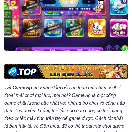
Tải Gamevip
như nào đảm bảo an toàn giúp bạn có thể
thoải mái chơi mọi lúc, mọi nơi? Gamevip là một cổng
game chất lượng bậc nhất với những trò chơi vô cùng hấp
dẫn. Tuy nhiên, không thể lúc nào bạn cũng có thể mang
theo chiếc máy tính trên tay để game được. Cách tốt nhất
là bạn hãy tải về điện thoại để có thể thoải mái chơi game