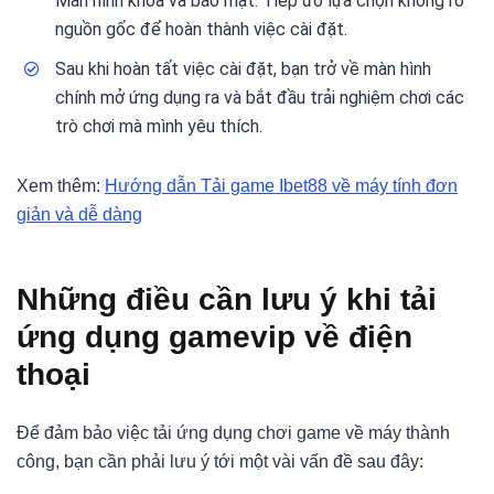
Màn hình khóa và bảo mật. Tiếp đó lựa chọn không rõ
nguồn gốc để hoàn thành việc cài đặt.
Sau khi hoàn tất việc cài đặt, bạn trở về màn hình
chính mở ứng dụng ra và bắt đầu trải nghiệm chơi các
trò chơi mà mình yêu thích.
Xem thêm:
Hướng dẫn Tải game Ibet88 về máy tính đơn
giản và dễ dàng
Những điều cần lưu ý khi tải
ứng dụng gamevip về điện
thoại
Để đảm bảo việc tải ứng dụng chơi game về máy thành
công, bạn cần phải lưu ý tới một vài vấn đề sau đây: