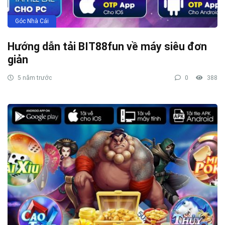
Góc Nhà Cái
Hướng dẫn tải BIT88fun về máy siêu đơn
giản
5 năm trước
0
388