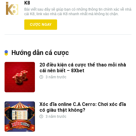
K8
Bài viết sau đây sẽ giúp bạn có những thông tin chính xác về nhà
cái K8, link vào nhà cái K8 nhanh nhất mà không bị chặn.
CƯỢC NGAY
Hướng dẫn cá cược
20 điều kiện cá cược thể thao mỗi nhà
cái nên biết – 8Xbet
3 năm trước
Xóc đĩa online C.A Cerro: Chơi xóc đĩa
có giàu thật không?
3 năm trước