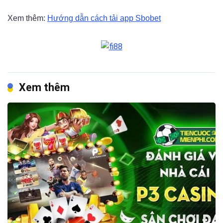
Xem thêm:
Hướng dẫn cách tải app Sbobet
Xem thêm