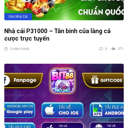
Góc Nhà Cái
Nhà cái P31000 – Tân binh của làng cá
cược trực tuyến
3 năm trước
0
371