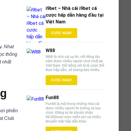
i9bet – Nhà cái i9bet cá
cược hấp dẫn hàng đầu tại
Việt Nam
CƯỢC NGAY
y. Nhat
W88
ọc thông
W88 là nhà cái uy tín, nổi tiếng lâu
năm được nhiều người chơi nhất tại
t nhất
Việt Nam. Nổi tiếng với tỷ lệ cược thể
thao hấp dẫn, số lượng kèo nhiều..
CƯỢC NGAY
ng
Fun88
Fun88 là một trong những nhà cái
được nhiều người tin tưởng và lựa
hơi phiên
chọn. Đăng ký tài khoản nhận
88,000vnd cược miễn phí và nhiều
at Club
khuyến mãi hấp dẫn khác.