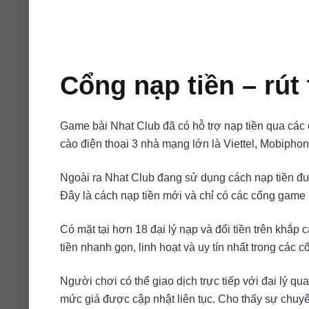
Cổng nạp tiền – rút 
Game bài Nhat Club đã có hỗ trợ nạp tiền qua các c
cào điện thoại 3 nhà mạng lớn là Viettel, Mobipho
Ngoài ra Nhat Club đang sử dụng cách nạp tiền được
Đây là cách nạp tiền mới và chỉ có các cổng game
Có mặt tại hơn 18 đại lý nạp và đổi tiền trên khắ
tiền nhanh gọn, linh hoạt và uy tín nhất trong các
Người chơi có thể giao dịch trực tiếp với đại lý qu
mức giá được cập nhật liên tục. Cho thấy sự chuy