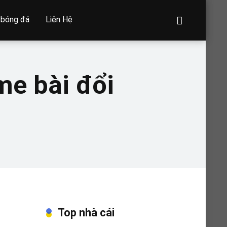
 bóng đá
Liên Hệ
me bài đổi
Top nhà cái