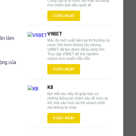
Cung cấp tỷ lệ cược thể thao đa dạng
cho nhiều giải đấu quốc tế...
CƯỢC NGAY
V9BET
cần làm
Mặc dù mới xuất hiện tại thị trường cá
cược Việt Nam không lâu nhưng
V9BET đã tạo được tiếng vang lớn.
Truy cập V9BET để trải nghiệm
casino trực tuyến hấp dẫn
động của
CƯỢC NGAY
K8
Bài viết sau đây sẽ giúp bạn có
những thông tin chính xác về nhà cái
K8, link vào nhà cái K8 nhanh nhất
mà không bị chặn.
CƯỢC NGAY