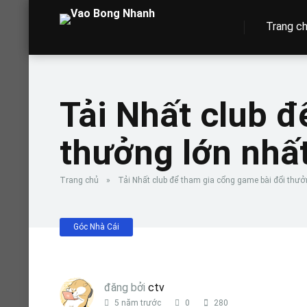
Trang c
Tải Nhất club đ
thưởng lớn nhấ
Trang chủ
»
Tải Nhất club để tham gia cổng game bài đổi thưở
Góc Nhà Cái
đăng bởi
ctv
5 năm trước
0
280