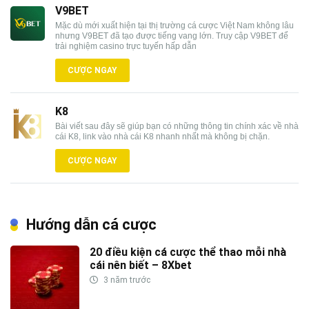
V9BET
Mặc dù mới xuất hiện tại thị trường cá cược Việt Nam không lâu
nhưng V9BET đã tạo được tiếng vang lớn. Truy cập V9BET để
trải nghiệm casino trực tuyến hấp dẫn
CƯỢC NGAY
K8
Bài viết sau đây sẽ giúp bạn có những thông tin chính xác về nhà
cái K8, link vào nhà cái K8 nhanh nhất mà không bị chặn.
CƯỢC NGAY
Hướng dẫn cá cược
20 điều kiện cá cược thể thao mỗi nhà
cái nên biết – 8Xbet
3 năm trước