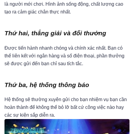
là người mới chơi. Hình ảnh sống động, chất lượng cao
tạo ra cảm giác chân thực nhất.
Thứ hai, thắng giải và đổi thưởng
Được tiến hành nhanh chóng và chính xác nhất. Bạn có
thể liên kết với ngân hàng và số điện thoại, phần thưởng
sẽ được gửi đến bạn chỉ sau tích tắc.
Thứ ba, hệ thống thông báo
Hệ thống sẽ thường xuyên gửi cho bạn nhiệm vụ bạn cần
hoàn thành để không thể bỏ lỡ bất cứ công việc nào hay
các sự kiện sắp diễn ra.