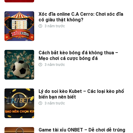
Xóc đĩa online C.A Cerro: Chơi xóc đĩa
có giàu thật không?
3 năm trước
Cách bắt kèo bóng đá không thua –
Mẹo chơi cá cược bóng đá
3 năm trước
Lý do soi kèo Kubet – Các loại kèo phổ
biến bạn nên biết
3 năm trước
Game tài xỉu ONBET – Dễ chơi dễ trúng