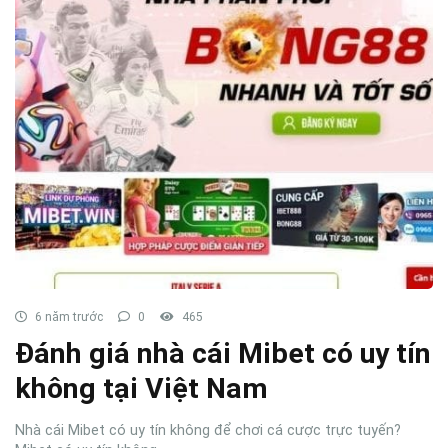
6 năm trước
0
465
Đánh giá nhà cái Mibet có uy tín
không tại Việt Nam
Nhà cái Mibet có uy tín không để chơi cá cược trực tuyến?