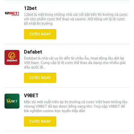
12bet
12bet là một trong những nhà cái nổi bật trên thị trường cá cược
với sản phẩm cược thể thao và casino. Nổi tiếng với tỷ lệ cược
tốt nhất thị trường
CƯỢC NGAY
Dafabet
Dafabet là nhà cái uy tín đến từ châu Âu, hoạt động lâu đời tại
Việt Nam. Cung cấp tỷ lệ cược thể thao đa dạng cho nhiều giải
đấu quốc tế...
CƯỢC NGAY
V9BET
Mặc dù mới xuất hiện tại thị trường cá cược Việt Nam không lâu
nhưng V9BET đã tạo được tiếng vang lớn. Truy cập V9BET để
trải nghiệm casino trực tuyến hấp dẫn
CƯỢC NGAY