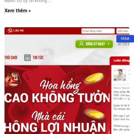
Mibet có uy tín không ...
Xem thêm »
Mibet