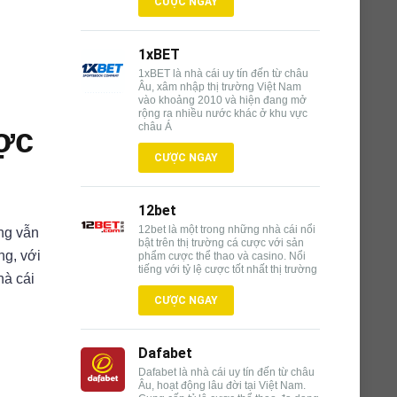
CƯỢC NGAY
1xBET
1xBET là nhà cái uy tín đến từ châu
Âu, xâm nhập thị trường Việt Nam
vào khoảng 2010 và hiện đang mở
rộng ra nhiều nước khác ở khu vực
châu Á
ược
CƯỢC NGAY
12bet
12bet là một trong những nhà cái nổi
ng vẫn
bật trên thị trường cá cược với sản
ng, với
phẩm cược thể thao và casino. Nổi
tiếng với tỷ lệ cược tốt nhất thị trường
hà cái
CƯỢC NGAY
Dafabet
Dafabet là nhà cái uy tín đến từ châu
Âu, hoạt động lâu đời tại Việt Nam.