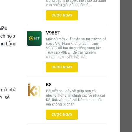
Cung cấp tỷ lệ cược thể thao đa dạng
cho nhiều giải đấu quốc tế...
CƯỢC NGAY
hiều
V9BET
ách hợp
Mặc dù mới xuất hiện tại thị trường cá
ông bằng
cược Việt Nam không lâu nhưng
V9BET đã tạo được tiếng vang lớn.
Truy cập V9BET để trải nghiệm
casino trực tuyến hấp dẫn
CƯỢC NGAY
K8
n mà nhà
Bài viết sau đây sẽ giúp bạn có
những thông tin chính xác về nhà cái
ơi sẽ
K8, link vào nhà cái K8 nhanh nhất
mà không bị chặn.
CƯỢC NGAY