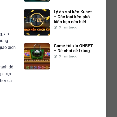
Lý do soi kèo Kubet
– Các loại kèo phổ
biến bạn nên biết
3 năm trước
g, an
thông
Game tài xỉu ONBET
giao dịch
– Dễ chơi dễ trúng
3 năm trước
cạnh đó,
ng cược
chơi cá