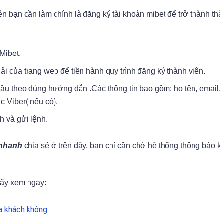
iên bạn cần làm chính là đăng ký tài khoản mibet để trở thành t
Mibet.
i của trang web để tiền hành quy trình đăng ký thành viên.
ầu theo đúng hướng dẫn .Các thông tin bao gồm: họ tên, email,
c Viber( nếu có).
h và gửi lệnh.
nhanh
chia sẻ ở trên đây, bạn chỉ cần chờ hệ thống thông báo 
Hãy xem ngay:
a khách không