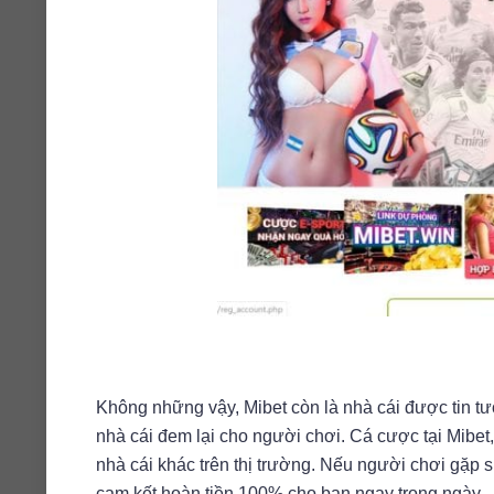
Không những vậy, Mibet còn là nhà cái được tin t
nhà cái đem lại cho người chơi. Cá cược tại Mibe
nhà cái khác trên thị trường. Nếu người chơi gặp 
cam kết hoàn tiền 100% cho bạn ngay trong ngày.