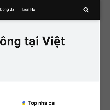
 bóng đá
Liên Hệ
ông tại Việt
Top nhà cái