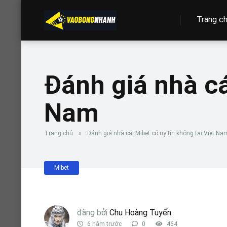
Trang c
Đánh giá nhà cá
Nam
Trang chủ
»
Đánh giá nhà cái Mibet có uy tín không tại Việt Na
Mibet
đăng bởi
Chu Hoàng Tuyến
6 năm trước
0
464