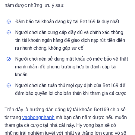
nắm được những lưu ý sau:
Đảm bảo tài khoản đăng ký tại Bet169 là duy nhất
Người chơi cần cung cấp đầy đủ và chính xác thông
tin tài khoản ngân hàng để giao dịch nạp rút tiền diễn
ra nhanh chóng, không gặp sự cố
Người chơi nên sử dụng mật khẩu có mức bảo vệ thật
mạnh nhằm đề phòng trường hợp bị đánh cắp tài
khoản.
Người chơi cần tuân thủ mọi quy định của Bet169 để
đảm bảo quyền lợi cho bản thân khi tham gia cá cược
Trên đây là hướng dẫn đăng ký tài khoản Bet169 chia sẻ
từ trang
vaobongnhanh
mà bạn cần nắm được nếu muốn
tham gia cá cược tại nhà cái này. Hy vọng bạn sẽ có
những trải nghiệm tuyệt vời nhất và thắng lớn cùng vô số