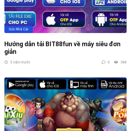
Góc Nhà Cái
Hướng dẫn tải BIT88fun về máy siêu đơn
giản
5 năm trước
0
388