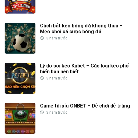
Cách bắt kèo bóng đá không thua –
Mẹo chơi cá cược bóng đá
3 năm trước
Lý do soi kèo Kubet – Các loại kèo phổ
biến bạn nên biết
3 năm trước
Game tài xỉu ONBET – Dễ chơi dễ trúng
3 năm trước