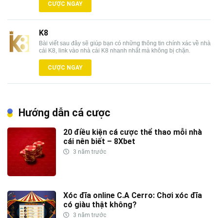
CƯỢC NGAY
K8
Bài viết sau đây sẽ giúp bạn có những thông tin chính xác về nhà
cái K8, link vào nhà cái K8 nhanh nhất mà không bị chặn.
CƯỢC NGAY
Hướng dẫn cá cược
20 điều kiện cá cược thể thao mỗi nhà
cái nên biết – 8Xbet
3 năm trước
Xóc đĩa online C.A Cerro: Chơi xóc đĩa
có giàu thật không?
3 năm trước