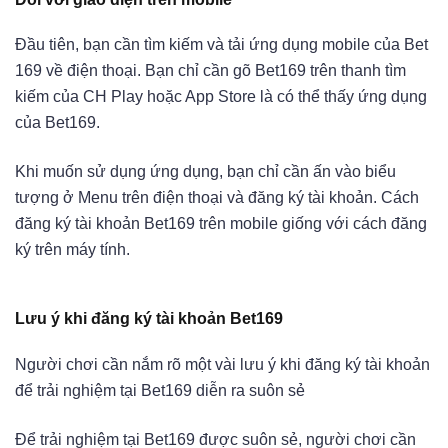
Đầu tiên, bạn cần tìm kiếm và tải ứng dụng mobile của Bet
169 về điện thoại. Bạn chỉ cần gõ Bet169 trên thanh tìm
kiếm của CH Play hoặc App Store là có thể thấy ứng dụng
của Bet169.
Khi muốn sử dụng ứng dụng, bạn chỉ cần ấn vào biểu
tượng ở Menu trên điện thoại và đăng ký tài khoản. Cách
đăng ký tài khoản Bet169 trên mobile giống với cách đăng
ký trên máy tính.
Lưu ý khi đăng ký tài khoản Bet169
Người chơi cần nắm rõ một vài lưu ý khi đăng ký tài khoản
để trải nghiệm tại Bet169 diễn ra suôn sẻ
Để trải nghiệm tại Bet169 được suôn sẻ, người chơi cần