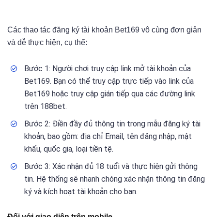
Các thao tác đăng ký tài khoản Bet169 vô cùng đơn giản
và dễ thực hiện, cụ thể:
Bước 1: Người chơi truy cập link mở tài khoản của
Bet169. Bạn có thể truy cập trực tiếp vào link của
Bet169 hoặc truy cập gián tiếp qua các đường link
trên 188bet.
Bước 2: Điền đầy đủ thông tin trong mẫu đăng ký tài
khoản, bao gồm: địa chỉ Email, tên đăng nhập, mật
khẩu, quốc gia, loại tiền tệ.
Bước 3: Xác nhận đủ 18 tuổi và thực hiện gửi thông
tin. Hệ thống sẽ nhanh chóng xác nhận thông tin đăng
ký và kích hoạt tài khoản cho bạn.
Đối với giao diện trên mobile