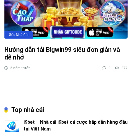
Góc Nhà Cái
Hướng dẫn tải Bigwin99 siêu đơn giản và
dễ nhớ
5 năm trước
0
377
Top nhà cái
i9bet – Nhà cái i9bet cá cược hấp dẫn hàng đầu
tại Việt Nam