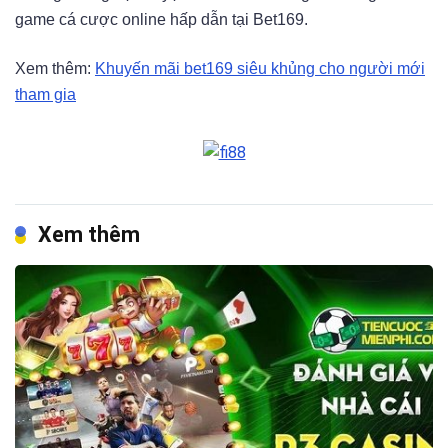
game cá cược online hấp dẫn tại Bet169.
Xem thêm:
Khuyến mãi bet169 siêu khủng cho người mới
tham gia
Xem thêm