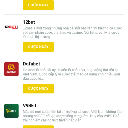
CƯỢC NGAY
12bet
12bet là một trong những nhà cái nổi bật trên thị trường cá cược
với sản phẩm cược thể thao và casino. Nổi tiếng với tỷ lệ cược
tốt nhất thị trường
CƯỢC NGAY
Dafabet
Dafabet là nhà cái uy tín đến từ châu Âu, hoạt động lâu đời tại
Việt Nam. Cung cấp tỷ lệ cược thể thao đa dạng cho nhiều giải
đấu quốc tế...
CƯỢC NGAY
V9BET
Mặc dù mới xuất hiện tại thị trường cá cược Việt Nam không lâu
nhưng V9BET đã tạo được tiếng vang lớn. Truy cập V9BET để
trải nghiệm casino trực tuyến hấp dẫn