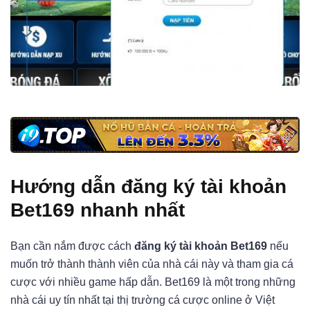
Hướng dẫn đăng ký tài khoản
Bet169 nhanh nhất
Bạn cần nắm được cách
đăng ký tài khoản Bet169
nếu
muốn trở thành thành viên của nhà cái này và tham gia cá
cược với nhiều game hấp dẫn.
Bet169 là một trong những
nhà cái uy tín nhất tại thị trường cá cược online ở Việt