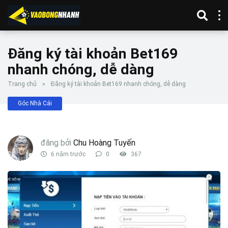
Đăng ký tài khoản Bet169
nhanh chóng, dễ dàng
Trang chủ
»
Đăng ký tài khoản Bet169 nhanh chóng, dễ dàng
Góc Nhà Cái
đăng bởi
Chu Hoàng Tuyến
6 năm trước
0
367