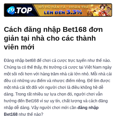
Cách đăng nhập Bet168 đơn
giản tại nhà cho các thành
viên mới
Đăng nhập bet68 để chơi cá cược trực tuyến như thế nào.
Chúng ta có thể thấy, thị trường cá cược tại Việt Nam ngày
một sôi nổi hơn với hàng trăm nhà cái lớn nhỏ. Mỗi nhà cái
đều có những ưu điểm và nhược điểm riêng. Để tìm được
một nhà cái tốt đối với người chơi là điều không hề dễ
dàng. Trong rất nhiều sự lựa chọn đó, người chơi vẫn
hướng đến Bet168 vì sự uy tín, chất lượng và cách đăng
nhập dễ dàng. Vậy người chơi mới cần
đăng nhập
Bet168
như thế nào?