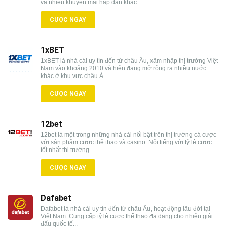
và nhiều khuyến mãi hấp dẫn khác.
CƯỢC NGAY
1xBET
1xBET là nhà cái uy tín đến từ châu Âu, xâm nhập thị trường Việt
Nam vào khoảng 2010 và hiện đang mở rộng ra nhiều nước
khác ở khu vực châu Á
CƯỢC NGAY
12bet
12bet là một trong những nhà cái nổi bật trên thị trường cá cược
với sản phẩm cược thể thao và casino. Nổi tiếng với tỷ lệ cược
tốt nhất thị trường
CƯỢC NGAY
Dafabet
Dafabet là nhà cái uy tín đến từ châu Âu, hoạt động lâu đời tại
Việt Nam. Cung cấp tỷ lệ cược thể thao đa dạng cho nhiều giải
đấu quốc tế...