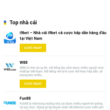
Top nhà cái
i9bet – Nhà cái i9bet cá cược hấp dẫn hàng đầu
tại Việt Nam
CƯỢC NGAY
W88
W88 là nhà cái uy tín, nổi tiếng lâu năm được nhiều người chơi
nhất tại Việt Nam. Nổi tiếng với tỷ lệ cược thể thao hấp dẫn, số
lượng kèo nhiều..
CƯỢC NGAY
Fun88
Fun88 là một trong những nhà cái được nhiều người tin tưởng
và lựa chọn. Đăng ký tài khoản nhận 88,000vnd cược miễn phí