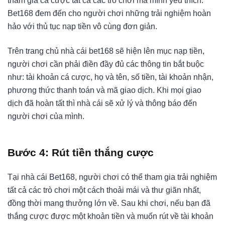
tham gia cá cược tất cả các trò chơi mà mình yêu thích.
Bet168 đem đến cho người chơi những trải nghiệm hoàn
hảo với thủ tục nạp tiền vô cùng đơn giản.
Trên trang chủ nhà cái bet168 sẽ hiện lên mục nạp tiền,
người chơi cần phải điền đầy đủ các thông tin bắt buộc
như: tài khoản cá cược, họ và tên, số tiền, tài khoản nhận,
phương thức thanh toán và mã giao dịch. Khi mọi giao
dịch đã hoàn tất thì nhà cái sẽ xử lý và thông báo đến
người chơi của mình.
Bước 4: Rút tiền thắng cược
Tại nhà cái Bet168, người chơi có thể tham gia trải nghiệm
tất cả các trò chơi một cách thoải mái và thư giãn nhất,
đồng thời mang thưởng lớn về. Sau khi chơi, nếu bạn đã
thắng cược được một khoản tiền và muốn rút về tài khoản