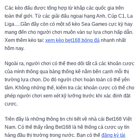
Các kèo đấu được tổng hợp từ khắp các quốc gia trên
toàn thế giới. Từ các giải đấu ngoại hạng Anh, Cúp C1, La
Liga….Gần đây còn có một số kèo Sea Games cực kỳ hay
mang đến cho người chơi muôn vàn sự lựa chọn hấp dẫn.
Xem thêm kèo tại:
xem kèo bet168 bóng đá
nhanh nhất
hôm nay.
Ngoài ra, người chơi có thể theo dõi tất cả các khoản cược
của mình thông qua bảng thống kê nằm bên cạnh mỗi thị
trường lựa chọn. Do đó người chơi hoàn toàn có thể yên
tâm. Không những thế, kiểm tra các khoản cược có thể cho
phép người chơi xem xét kỹ lưỡng trước khi xác định đặt
cược.
Trên đây là những thông tin chi tiết về nhà cái Bet168 Việt
Nam. Có thể thấy rằng Bet168 là hệ thống cá cược uy tín
hàng đầu thị trường trong nước. Bạn có thể
đăng ký tài