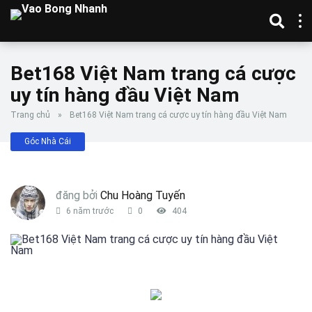
Bet168 Việt Nam trang cá cược
uy tín hàng đầu Việt Nam
Trang chủ
»
Bet168 Việt Nam trang cá cược uy tín hàng đầu Việt Nam
Góc Nhà Cái
đăng bởi
Chu Hoàng Tuyến
6 năm trước
0
404