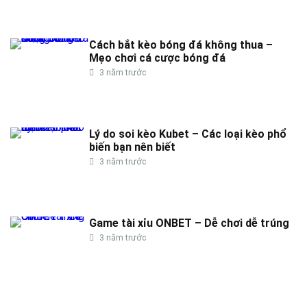
Cách bắt kèo bóng đá không thua –
Mẹo chơi cá cược bóng đá
3 năm trước
Lý do soi kèo Kubet – Các loại kèo phổ
biến bạn nên biết
3 năm trước
Game tài xỉu ONBET – Dễ chơi dễ trúng
3 năm trước