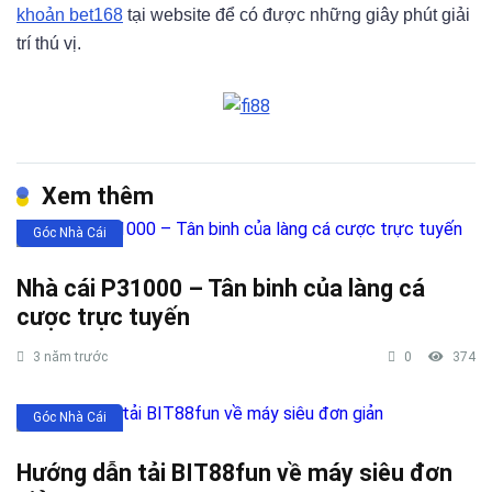
khoản bet168
tại website để có được những giây phút giải
trí thú vị.
Xem thêm
Góc Nhà Cái
Nhà cái P31000 – Tân binh của làng cá
cược trực tuyến
3 năm trước
0
374
Góc Nhà Cái
Hướng dẫn tải BIT88fun về máy siêu đơn