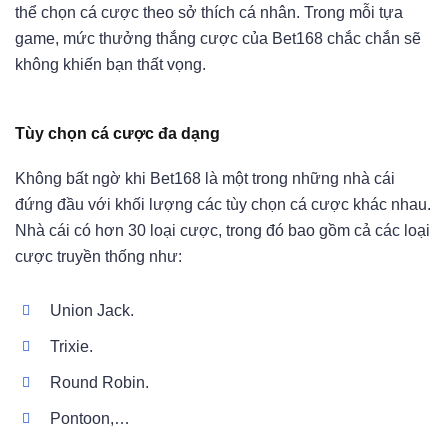
thể chọn cá cược theo sở thích cá nhân. Trong mỗi tựa
game, mức thưởng thắng cược của Bet168 chắc chắn sẽ
không khiến bạn thất vọng.
Tùy chọn cá cược đa dạng
Không bất ngờ khi Bet168 là một trong những nhà cái
đứng đầu với khối lượng các tùy chọn cá cược khác nhau.
Nhà cái có hơn 30 loại cược, trong đó bao gồm cả các loại
cược truyền thống như:
Union Jack.
Trixie.
Round Robin.
Pontoon,…