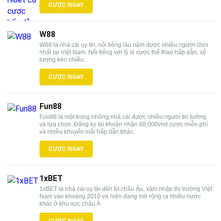
CƯỢC NGAY
W88
W88 là nhà cái uy tín, nổi tiếng lâu năm được nhiều người chơi
nhất tại Việt Nam. Nổi tiếng với tỷ lệ cược thể thao hấp dẫn, số
lượng kèo nhiều..
CƯỢC NGAY
Fun88
Fun88 là một trong những nhà cái được nhiều người tin tưởng
và lựa chọn. Đăng ký tài khoản nhận 88,000vnd cược miễn phí
và nhiều khuyến mãi hấp dẫn khác.
CƯỢC NGAY
1xBET
1xBET là nhà cái uy tín đến từ châu Âu, xâm nhập thị trường Việt
Nam vào khoảng 2010 và hiện đang mở rộng ra nhiều nước
khác ở khu vực châu Á