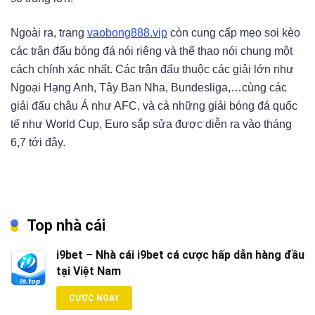
Ngoài ra, trang
vaobong888.vip
còn cung cấp mẹo soi kèo
các trận đấu bóng đá nói riêng và thể thao nói chung một
cách chính xác nhất. Các trận đấu thuộc các giải lớn như
Ngoại Hạng Anh, Tây Ban Nha, Bundesliga,…cùng các
giải đấu châu Á như AFC, và cả những giải bóng đá quốc
tế như World Cup, Euro sắp sửa được diễn ra vào tháng
6,7 tới đây.
Top nhà cái
i9bet – Nhà cái i9bet cá cược hấp dẫn hàng đầu
tại Việt Nam
CƯỢC NGAY