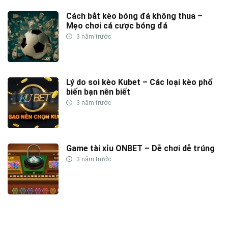
Cách bắt kèo bóng đá không thua –
Mẹo chơi cá cược bóng đá
3 năm trước
Lý do soi kèo Kubet – Các loại kèo phổ
biến bạn nên biết
3 năm trước
Game tài xỉu ONBET – Dễ chơi dễ trúng
3 năm trước