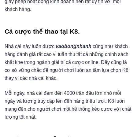
giấy phép hoạt động kinh doanh nên rất uy tín với mọi
khách hàng.
Cá cược thể thao tại K8.
Nhà cái này luôn được
vaobongnhanh
cũng như khách
hàng đánh giá rất cao vì tuân thủ tất cả những chính sách
khắt khe trong ngành giải trí cá cược online. Đây cũng là
cơ sở vững chắc để người chơi luôn an tâm lựa chọn K8
thay vì các nhà cái khác.
Mỗi ngày, nhà cái đem đến 4000 trận đấu lớn nhỏ mỗi
ngày và lượng truy cập lên đến hàng triệu lượt. K8 luôn
mang đến cho người chơi một hệ thống kèo cược với chất
lượng tốt nhất.