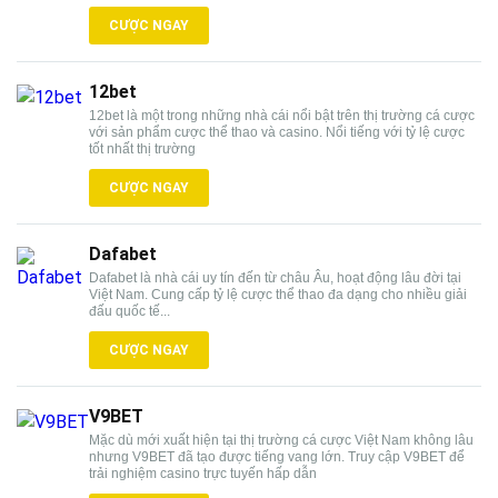
CƯỢC NGAY
12bet
12bet là một trong những nhà cái nổi bật trên thị trường cá cược
với sản phẩm cược thể thao và casino. Nổi tiếng với tỷ lệ cược
tốt nhất thị trường
CƯỢC NGAY
Dafabet
Dafabet là nhà cái uy tín đến từ châu Âu, hoạt động lâu đời tại
Việt Nam. Cung cấp tỷ lệ cược thể thao đa dạng cho nhiều giải
đấu quốc tế...
CƯỢC NGAY
V9BET
Mặc dù mới xuất hiện tại thị trường cá cược Việt Nam không lâu
nhưng V9BET đã tạo được tiếng vang lớn. Truy cập V9BET để
trải nghiệm casino trực tuyến hấp dẫn