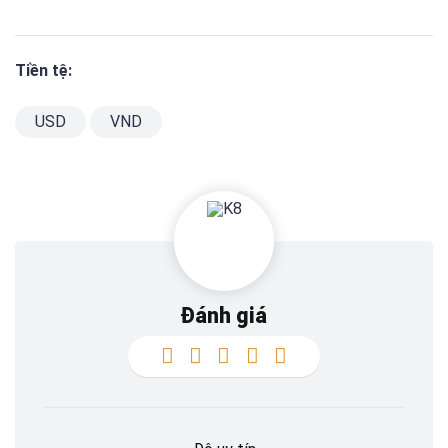
Tiền tệ:
USD
VND
Đánh giá