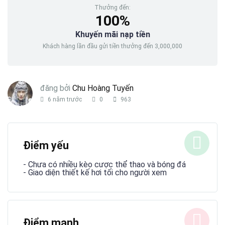
Thưởng đến:
100%
Khuyến mãi nạp tiền
Khách hàng lần đầu gửi tiền thưởng đến 3,000,000
đăng bởi
Chu Hoàng Tuyến
6 năm trước
0
963
Điểm yếu
- Chưa có nhiều kèo cược thể thao và bóng đá
- Giao diện thiết kế hơi tối cho người xem
Điểm mạnh