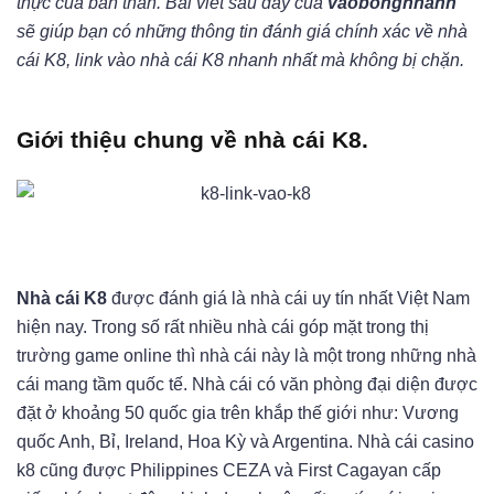
thực của bản thân. Bài viết sau đây của
vaobongnhanh
sẽ giúp bạn có những thông tin đánh giá chính xác về nhà
cái K8, link vào nhà cái K8 nhanh nhất mà không bị chặn.
Giới thiệu chung về nhà cái K8.
Nhà cái K8
được đánh giá là nhà cái uy tín nhất Việt Nam
hiện nay. Trong số rất nhiều nhà cái góp mặt trong thị
trường game online thì nhà cái này là một trong những nhà
cái mang tầm quốc tế. Nhà cái có văn phòng đại diện
được
đặt ở khoảng 50 quốc gia trên khắp thế giới như: Vương
quốc Anh, Bỉ, Ireland, Hoa Kỳ và Argentina. Nhà cái casino
k8 cũng được Philippines CEZA và First Cagayan cấp