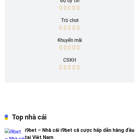
Độ uy tín
Trò chơi
Khuyến mãi
CSKH
Top nhà cái
i9bet – Nhà cái i9bet cá cược hấp dẫn hàng đầu
tại Việt Nam