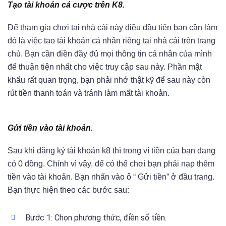
Tạo tài khoản cá cược trên K8.
Để tham gia chơi tại nhà cái này điều đầu tiên bạn cần làm
đó là việc tạo tài khoản cá nhân riêng tại nhà cái trên trang
chủ. Bạn cần điền đầy đủ mọi thông tin cá nhân của mình
để thuận tiện nhất cho việc truy cập sau này. Phần mật
khẩu rất quan trọng, bạn phải nhớ thật kỹ để sau này còn
rút tiền thanh toán và tránh làm mất tài khoản.
Gửi tiền vào tài khoản.
Sau khi đăng ký tài khoản k8 thì trong ví tiền của bạn đang
có 0 đồng. Chính vì vậy, để có thể chơi bạn phải nạp thêm
tiền vào tài khoản. Bạn nhấn vào ô “ Gửi tiền” ở đầu trang.
Bạn thực hiện theo các bước sau:
Bước 1: Chọn phương thức, điền số tiền.