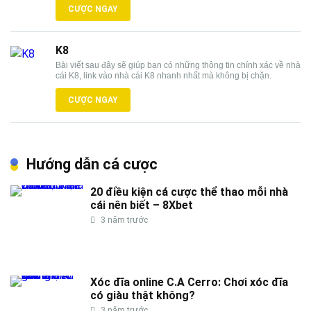
CƯỢC NGAY
K8
Bài viết sau đây sẽ giúp bạn có những thông tin chính xác về nhà
cái K8, link vào nhà cái K8 nhanh nhất mà không bị chặn.
CƯỢC NGAY
Hướng dẫn cá cược
20 điều kiện cá cược thể thao mỗi nhà
cái nên biết – 8Xbet
3 năm trước
Xóc đĩa online C.A Cerro: Chơi xóc đĩa
có giàu thật không?
3 năm trước