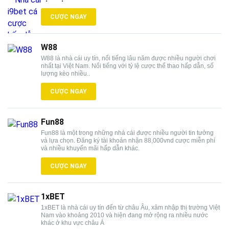
CƯỢC NGAY
W88
W88 là nhà cái uy tín, nổi tiếng lâu năm được nhiều người chơi
nhất tại Việt Nam. Nổi tiếng với tỷ lệ cược thể thao hấp dẫn, số
lượng kèo nhiều..
CƯỢC NGAY
Fun88
Fun88 là một trong những nhà cái được nhiều người tin tưởng
và lựa chọn. Đăng ký tài khoản nhận 88,000vnd cược miễn phí
và nhiều khuyến mãi hấp dẫn khác.
CƯỢC NGAY
1xBET
1xBET là nhà cái uy tín đến từ châu Âu, xâm nhập thị trường Việt
Nam vào khoảng 2010 và hiện đang mở rộng ra nhiều nước
khác ở khu vực châu Á