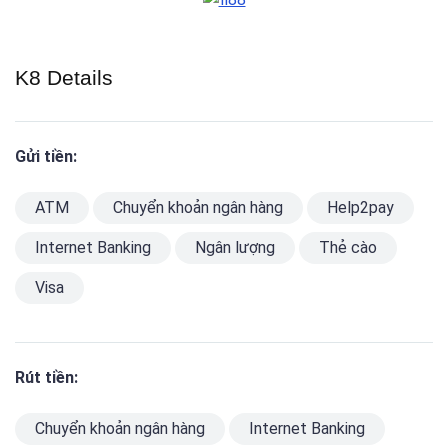
K8 Details
Gửi tiền:
ATM
Chuyển khoản ngân hàng
Help2pay
Internet Banking
Ngân lượng
Thẻ cào
Visa
Rút tiền:
Chuyển khoản ngân hàng
Internet Banking