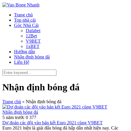
Trang chủ
Top nhà cái
Góc Nhà Cái
Dafabet
12Bet
V9BET
1xBET
Hướng dẫn
Nhận định bóng đá
Liên Hệ
Nhận định bóng đá
Trang chủ
»
Nhận định bóng đá
Nhận định bóng đá
5 năm trước
0
377
Dự đoán các đội vào bán kết Euro 2021 cùng V9BET
Euro 2021 hiện là giải đấu bóng đá hấp dẫn nhất hiện nay. Các