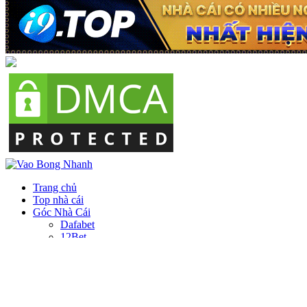
Trang chủ
Top nhà cái
Góc Nhà Cái
Dafabet
12Bet
V9BET
1xBET
Hướng dẫn
Nhận định bóng đá
Liên Hệ