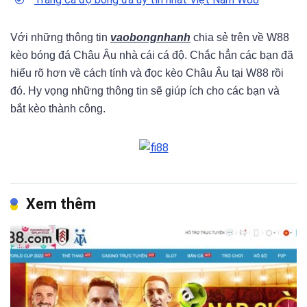
Với những thông tin
vaobongnhanh
chia sẻ trên về W88
kèo bóng đá Châu Âu nhà cái cá độ. Chắc hẳn các bạn đã
hiểu rõ hơn về
cách tính và đọc kèo Châu Âu tại W88 rồi
đó. Hy vọng những thông tin sẽ giúp ích cho các bạn và
bắt kèo thành công.
Xem thêm