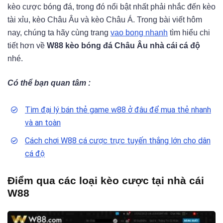
kèo cược bóng đá, trong đó nổi bật nhất phải nhắc đến kèo
tài xỉu, kèo Châu Âu và kèo Châu Á. Trong bài viết hôm
nay, chúng ta hãy cùng trang
vao bong nhanh
tìm hiểu chi
tiết hơn về
W88 kèo bóng đá Châu Âu nhà cái cá độ
nhé.
Có thể bạn quan tâm :
Tìm đại lý bán thẻ game w88 ở đâu để mua thẻ nhanh
và an toàn
Cách chơi W88 cá cược trực tuyến thắng lớn cho dân
cá độ
Điểm qua các loại kèo cược tại nhà cái
W88