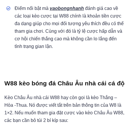
Điểm nổi bật mà
vaobongnhanh
đánh giá cao về
các loại kèo cược tại W88 chính là khoản tiền cược
đa dạng giúp cho mọi đối tượng yêu thích đều có thể
tham gia chơi. Cùng với đó là tỷ lệ cược hấp dẫn và
cơ hội chiến thắng cao mà không cần lo lắng đến
tình trạng gian lận.
W88 kèo bóng đá Châu Âu nhà cái cá độ
Kèo Châu Âu nhà cái W88 hay còn gọi là kèo Thắng –
Hòa -Thua. Nó được viết tắt trên bản thông tin của W8 là
1×2. Nếu muốn tham gia đặt cược vào kèo Châu Âu W88,
các bạn cần bỏ túi 2 bí kíp sau: