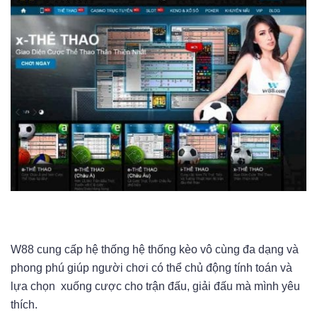
W88 cung cấp hệ thống hệ thống kèo vô cùng đa dạng và
phong phú giúp người chơi có thể chủ động tính toán và
lựa chọn xuống cược cho trận đấu, giải đấu mà mình yêu
thích.