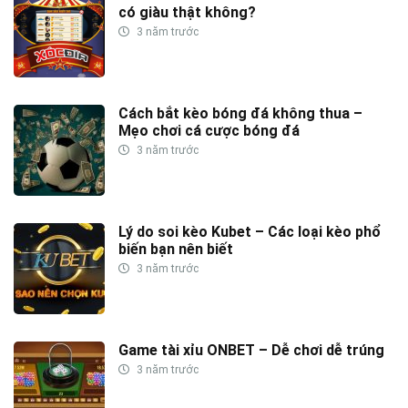
có giàu thật không?
3 năm trước
Cách bắt kèo bóng đá không thua –
Mẹo chơi cá cược bóng đá
3 năm trước
Lý do soi kèo Kubet – Các loại kèo phổ
biến bạn nên biết
3 năm trước
Game tài xỉu ONBET – Dễ chơi dễ trúng
3 năm trước