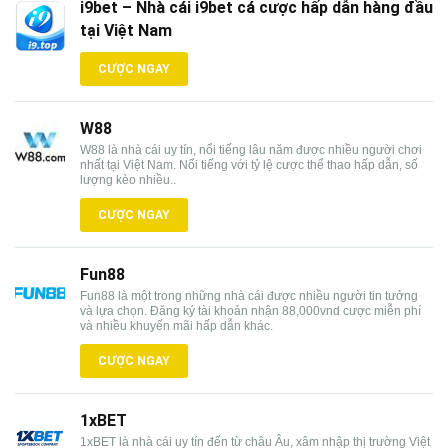
i9bet – Nhà cái i9bet cá cược hấp dẫn hàng đầu
tại Việt Nam
CƯỢC NGAY
W88
W88 là nhà cái uy tín, nổi tiếng lâu năm được nhiều người chơi
nhất tại Việt Nam. Nổi tiếng với tỷ lệ cược thể thao hấp dẫn, số
lượng kèo nhiều..
CƯỢC NGAY
Fun88
Fun88 là một trong những nhà cái được nhiều người tin tưởng
và lựa chọn. Đăng ký tài khoản nhận 88,000vnd cược miễn phí
và nhiều khuyến mãi hấp dẫn khác.
CƯỢC NGAY
1xBET
1xBET là nhà cái uy tín đến từ châu Âu, xâm nhập thị trường Việt