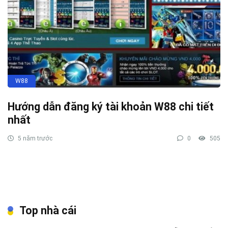
W88
Hướng dẫn đăng ký tài khoản W88 chi tiết
nhất
5 năm trước
0
505
Top nhà cái