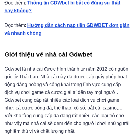
Đọc thêm:
Thông tin GDWbet bị bắt có đúng sự thật
hay không?
Đọc thêm:
Hướng dẫn cách nạp tiền GDWBET đơn giản
và nhanh chóng
Giới thiệu về nhà cái Gdwbet
Gdwbet là nhà cái được hình thành từ năm 2012 có nguồn
gốc từ Thái Lan. Nhà cái này đã được cấp giấy phép hoạt
động đàng hoàng và công khai trong lĩnh vực cung cấp
dịch vụ chơi game cá cược giải trí đến tay mọi người.
Gdwbet cung cấp rất nhiều các loại dịch vụ chơi game
như: cá cược bóng đá, thể thao, xổ số, bắt cá, casino,…
Với kho tàng cung cấp đa dạng rất nhiều các loại trò chơi
như vậy mà nhà cái sẽ đem đến cho người chơi những trải
nghiệm thú vị và chất lượng nhất.