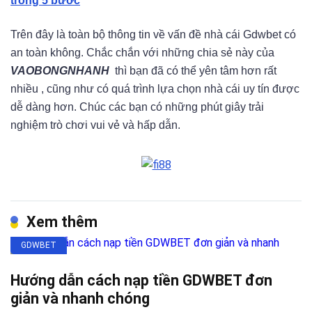
trong 5 bước
Trên đây là toàn bộ thông tin về vấn đề nhà cái Gdwbet có
an toàn không. Chắc chắn với những chia sẻ này của
VAOBONGNHANH
thì bạn đã có thể yên tâm hơn rất
nhiều , cũng như có quá trình lựa chọn nhà cái uy tín được
dễ dàng hơn. Chúc các bạn có những phút giây trải
nghiệm trò chơi vui vẻ và hấp dẫn.
Xem thêm
GDWBET
Hướng dẫn cách nạp tiền GDWBET đơn
giản và nhanh chóng