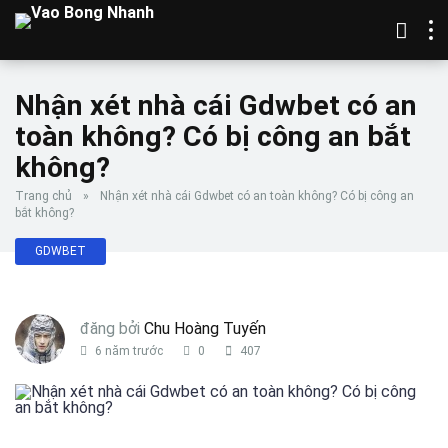
Nhận xét nhà cái Gdwbet có an
toàn không? Có bị công an bắt
không?
Trang chủ
»
Nhận xét nhà cái Gdwbet có an toàn không? Có bị công an
bắt không?
GDWBET
đăng bởi
Chu Hoàng Tuyến
6 năm trước
0
407