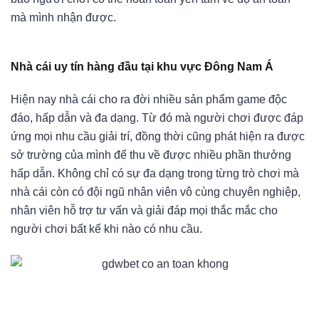
mà mình nhận được.
Nhà cái uy tín hàng đầu tại khu vực Đông Nam Á
Hiện nay nhà cái cho ra đời nhiều sản phẩm game độc
đáo, hấp dẫn và đa dạng. Từ đó mà người chơi được đáp
ứng mọi nhu cầu giải trí, đồng thời cũng phát hiện ra được
sở trường của mình để thu về được nhiều phần thưởng
hấp dẫn. Không chỉ có sự đa dạng trong từng trò chơi mà
nhà cái còn có đội ngũ nhân viên vô cùng chuyên nghiệp,
nhân viên hỗ trợ tư vấn và giải đáp mọi thắc mắc cho
người chơi bất kể khi nào có nhu cầu.