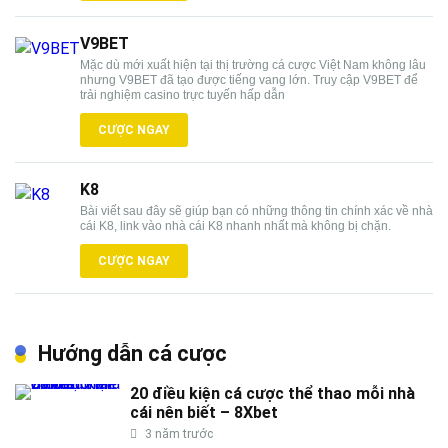
V9BET
Mặc dù mới xuất hiện tại thị trường cá cược Việt Nam không lâu
nhưng V9BET đã tạo được tiếng vang lớn. Truy cập V9BET để
trải nghiệm casino trực tuyến hấp dẫn
CƯỢC NGAY
K8
Bài viết sau đây sẽ giúp bạn có những thông tin chính xác về nhà
cái K8, link vào nhà cái K8 nhanh nhất mà không bị chặn.
CƯỢC NGAY
Hướng dẫn cá cược
20 điều kiện cá cược thể thao mỗi nhà
cái nên biết – 8Xbet
3 năm trước