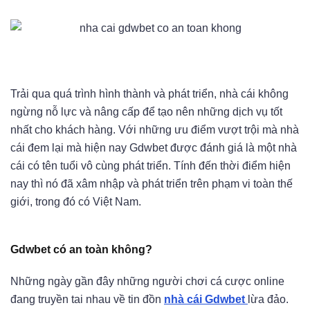
Trải qua quá trình hình thành và phát triển, nhà cái không
ngừng nỗ lực và nâng cấp để tạo nên những dịch vụ tốt
nhất cho khách hàng. Với những ưu điểm vượt trội mà nhà
cái đem lại mà hiện nay Gdwbet được đánh giá là một nhà
cái có tên tuổi vô cùng phát triển. Tính đến thời điểm hiện
nay thì nó đã xâm nhập và phát triển trên phạm vi toàn thế
giới, trong đó có Việt Nam.
Gdwbet có an toàn không?
Những ngày gần đây những người chơi cá cược online
đang truyền tai nhau về tin đồn
nhà cái Gdwbet
lừa đảo.